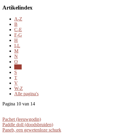
Artikelindex
A-Z
B
C-E
F-G
H
I-L
M
N
O
P-R
S
T
V
W-Z
Alle pagina's
Pagina 10 van 14
Pachet (leeuwgodin)
Paddle doll (doodsbruiden)
Paneb, een gewetenloze schurk