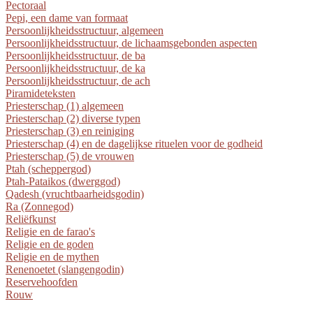
Pectoraal
Pepi, een dame van formaat
Persoonlijkheidsstructuur, algemeen
Persoonlijkheidsstructuur, de lichaamsgebonden aspecten
Persoonlijkheidsstructuur, de ba
Persoonlijkheidsstructuur, de ka
Persoonlijkheidsstructuur, de ach
Piramideteksten
Priesterschap (1) algemeen
Priesterschap (2) diverse typen
Priesterschap (3) en reiniging
Priesterschap (4) en de dagelijkse rituelen voor de godheid
Priesterschap (5) de vrouwen
Ptah (scheppergod)
Ptah-Pataikos (dwerggod)
Qadesh (vruchtbaarheidsgodin)
Ra (Zonnegod)
Reliëfkunst
Religie en de farao's
Religie en de goden
Religie en de mythen
Renenoetet (slangengodin)
Reservehoofden
Rouw