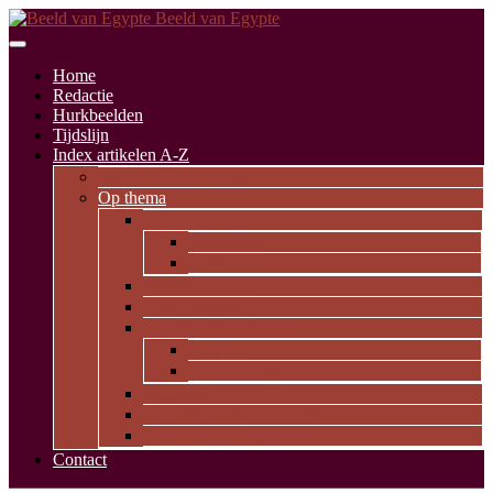
Beeld van Egypte
Home
Redactie
Hurkbeelden
Tijdslijn
Index artikelen A-Z
Artikelen alfabetisch
Op thema
Religie
Godheden
Iconologie
Dagelijks leven
Kunst en kunde
Opvallende personen
Pioniers
Dynastieke periode
Uitgelicht
Geïnspireerd door Egypte
Oude nederzettingen
Contact