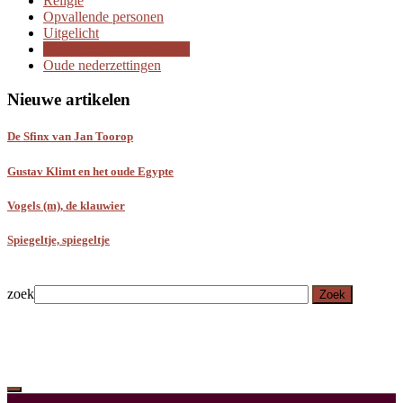
Religie
Opvallende personen
Uitgelicht
Geïnspireerd door Egypte
Oude nederzettingen
Nieuwe artikelen
De Sfinx van Jan Toorop
Gustav Klimt en het oude Egypte
Vogels (m), de klauwier
Spiegeltje, spiegeltje
zoek
Zoek