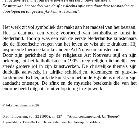
het actieve leven, het passieve leven en het beschouwende leven.
De mens kan het raadsel van de sfinx slechts oplossen door deze toestanden te
doorlopen en tot geestelijke kennis te komen".
Het werk zit vol symboliek dat raakt aan het raadsel van het bestaan.
Het is daarmee een vroeg voorbeeld van symbolische kunst in
Nederland. Toorop was een van de eerste Nederlandse kunstenaars
die de filosofische vragen van het leven zo wist uit te drukken. Hij
inspireerde hiermee talrijke andere Art Nouveau kunstenaars.
Door zijn gerichtheid op de religieuze Art Nouveau stijl en zijn
bekering tot het katholicisme in 1905 kreeg religie uiteindelijk een
steeds grotere rol in zijn kunstwerken. De christelijke thema's zijn
duidelijk aanwezig in talrijke schilderijen, tekeningen en glas-in-
loodramen. Echter, ook de kunst van het oude Egypte is niet aan zijn
aandacht ontsnapt. De sfinx en de mystieke betekenis die van het
enorme beeld uitgaat komt volop terug in zijn werk.
© Joke Baardemans 2026
Bron: Emporium, vol. 22 (1905), nr. 127 — “Artisti contemporanei: Jan Toorop” ;
Jugendstil, G. Fahr-Becker; De werelden van Jan Toorop, S. Veldink