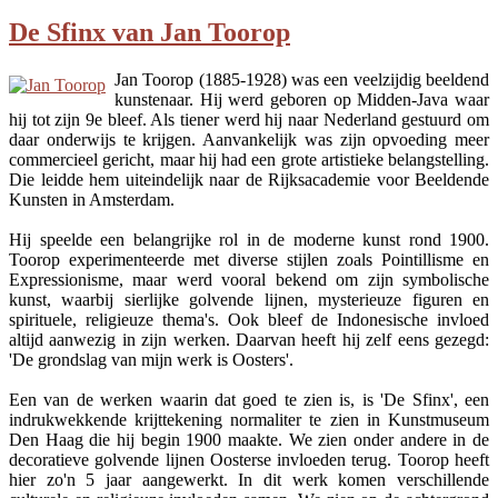
De Sfinx van Jan Toorop
Jan Toorop (1885-1928) was een veelzijdig beeldend
kunstenaar. Hij werd geboren op Midden-Java waar
hij tot zijn 9e bleef. Als tiener werd hij naar Nederland gestuurd om
daar onderwijs te krijgen. Aanvankelijk was zijn opvoeding meer
commercieel gericht, maar hij had een grote artistieke belangstelling.
Die leidde hem uiteindelijk naar de Rijksacademie voor Beeldende
Kunsten in Amsterdam.
Hij speelde een belangrijke rol in de moderne kunst rond 1900.
Toorop experimenteerde met diverse stijlen zoals Pointillisme en
Expressionisme, maar werd vooral bekend om zijn symbolische
kunst, waarbij sierlijke golvende lijnen, mysterieuze figuren en
spirituele, religieuze thema's. Ook bleef de Indonesische invloed
altijd aanwezig in zijn werken. Daarvan heeft hij zelf eens gezegd:
'De grondslag van mijn werk is Oosters'.
Een van de werken waarin dat goed te zien is, is 'De Sfinx', een
indrukwekkende krijttekening normaliter te zien in Kunstmuseum
Den Haag die hij begin 1900 maakte. We zien onder andere in de
decoratieve golvende lijnen Oosterse invloeden terug. Toorop heeft
hier zo'n 5 jaar aangewerkt. In dit werk komen verschillende