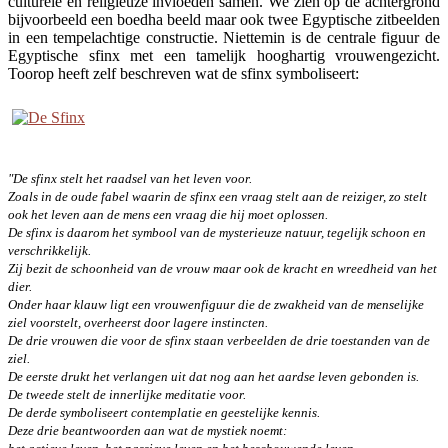
culturele en religieuze invloeden samen. We zien op de achtergrond
bijvoorbeeld een boedha beeld maar ook twee Egyptische zitbeelden
in een tempelachtige constructie. Niettemin is de centrale figuur de
Egyptische sfinx met een tamelijk hooghartig vrouwengezicht.
Toorop heeft zelf beschreven wat de sfinx symboliseert:
"
De sfinx stelt het raadsel van het leven voor.
Zoals in de oude fabel waarin de sfinx een vraag stelt aan de reiziger, zo stelt
ook het leven aan de mens een vraag die hij moet oplossen.
De sfinx is daarom het symbool van de mysterieuze natuur, tegelijk schoon en
verschrikkelijk.
Zij bezit de schoonheid van de vrouw maar ook de kracht en wreedheid van het
dier.
Onder haar klauw ligt een vrouwenfiguur die de zwakheid van de menselijke
ziel voorstelt, overheerst door lagere instincten.
De drie vrouwen die voor de sfinx staan verbeelden de drie toestanden van de
ziel.
De eerste drukt het verlangen uit dat nog aan het aardse leven gebonden is.
De tweede stelt de innerlijke meditatie voor.
De derde symboliseert contemplatie en geestelijke kennis.
Deze drie beantwoorden aan wat de mystiek noemt: