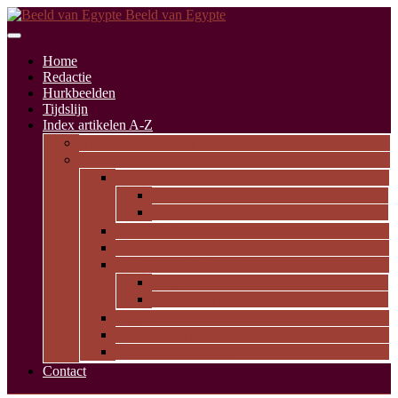
Beeld van Egypte
Home
Redactie
Hurkbeelden
Tijdslijn
Index artikelen A-Z
Artikelen alfabetisch
Op thema
Religie
Godheden
Iconologie
Dagelijks leven
Kunst en kunde
Opvallende personen
Pioniers
Dynastieke periode
Uitgelicht
Geïnspireerd door Egypte
Oude nederzettingen
Contact