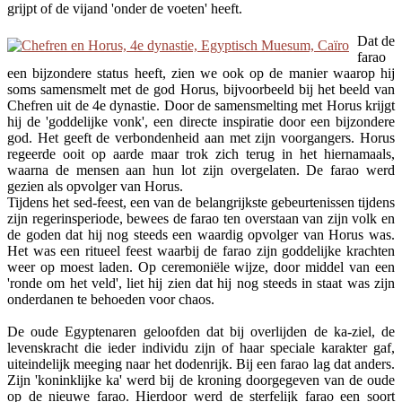
grijpt of de vijand 'onder de voeten' heeft.
Dat de
farao
een bijzondere status heeft, zien we ook op de manier waarop hij
soms samensmelt met de god Horus, bijvoorbeeld bij het beeld van
Chefren uit de 4e dynastie. Door de samensmelting met Horus krijgt
hij de 'goddelijke vonk', een directe inspiratie door een bijzondere
god. Het geeft de verbondenheid aan met zijn voorgangers. Horus
regeerde ooit op aarde maar trok zich terug in het hiernamaals,
waarna de mensen aan hun lot zijn overgelaten. De farao werd
gezien als opvolger van Horus.
Tijdens het sed-feest, een van de belangrijkste gebeurtenissen tijdens
zijn regerinsperiode, bewees de farao ten overstaan van zijn volk en
de goden dat hij nog steeds een waardig opvolger van Horus was.
Het was een ritueel feest waarbij de farao zijn goddelijke krachten
weer op moest laden. Op ceremoniële wijze, door middel van een
'ronde om het veld', liet hij zien dat hij nog steeds in staat was zijn
onderdanen te behoeden voor chaos.
De oude Egyptenaren geloofden dat bij overlijden de ka-ziel, de
levenskracht die ieder individu zijn of haar speciale karakter gaf,
uiteindelijk meeging naar het dodenrijk. Bij een farao lag dat anders.
Zijn 'koninklijke ka' werd bij de kroning doorgegeven van de oude
op de nieuwe farao. Hierdoor werd de sterfelijk farao een soort