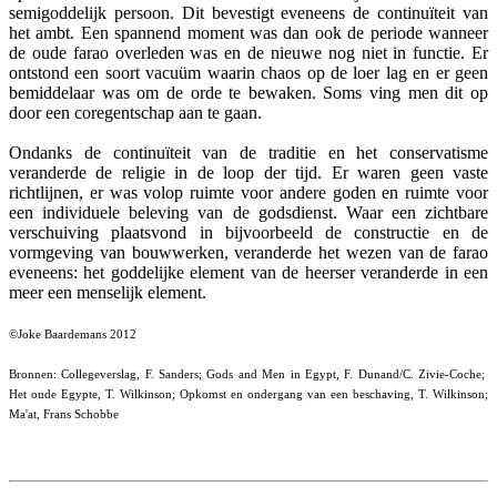
semigoddelijk persoon. Dit bevestigt eveneens de continuïteit van
het ambt. Een spannend moment was dan ook de periode wanneer
de oude farao overleden was en de nieuwe nog niet in functie. Er
ontstond een soort vacuüm waarin chaos op de loer lag en er geen
bemiddelaar was om de orde te bewaken. Soms ving men dit op
door een coregentschap aan te gaan.
Ondanks de continuïteit van de traditie en het conservatisme
veranderde de religie in de loop der tijd. Er waren geen vaste
richtlijnen, er was volop ruimte voor andere goden en ruimte voor
een individuele beleving van de godsdienst. Waar een zichtbare
verschuiving plaatsvond in bijvoorbeeld de constructie en de
vormgeving van bouwwerken, veranderde het wezen van de farao
eveneens: het goddelijke element van de heerser veranderde in een
meer een menselijk element.
©Joke Baardemans 2012
Bronnen: Collegeverslag, F. Sanders; Gods and Men in Egypt, F. Dunand/C. Zivie-Coche;
Het oude Egypte, T. Wilkinson; Opkomst en ondergang van een beschaving, T. Wilkinson;
Ma'at, Frans Schobbe