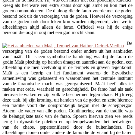
kreeg als het ware een extra status door zijn ambt en kon met de
goden communiceren. De dialoog die de farao voerde met de goden
bestond ook uit de verzorging van de goden. Hoewel de verzorging
van de goden ook door leken kon worden uitgevoerd, zien we in
afbeeldingen altijd alleen de farao. Officieel was hij de enige
persoon die oog in oog met een god mocht staan.
De
verzorging van de goden bestond onder andere uit het aanbieden
van 'maät'. Dit is een symbolische handeling waarbij de farao de
godin Maät plechtig op handen draagt en aanreikt aan de goden, een
afbeelding die men veelvuldig in de tempels en graven tegenkomt.
Maät is een begrip en het fundament waarop de Egyptische
samenleving was gebaseerd en waaromheen het centrale instituut
van de faraonische macht was georganiseerd. Maät heeft alles te
maken met orde, waarheid en gerechtigheid. De farao had als taak
hierover te waken en zijn volk te beschermen tegen chaos. Hij kreeg
deze taak, bij zijn kroning, uit handen van de goden en zette hiermee
een traditie voort die oorspronkelijk begon met de scheppergod
Atoem, de vader van alle goden. Continuering van de traditie was
de belangrijkste taak van de farao. Sporen hiervan zien we reeds
terug in dynastieke paletten en op tempelwanden: het bedwingen
van de chaos, gepersonifieerd door de buitenlanders. De
afbeeldingen tonen onder andere de farao die de vijand bij de haren