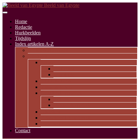
Beeld van Egypte
Home
Redactie
Hurkbeelden
Tijdslijn
Index artikelen A-Z
Artikelen alfabetisch
Op thema
Religie
Godheden
Iconologie
Dagelijks leven
Kunst en kunde
Opvallende personen
Pioniers
Dynastieke periode
Uitgelicht
Geïnspireerd door Egypte
Oude nederzettingen
Contact