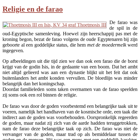
Religie en de farao
De farao was
de spil in de
oud-Egyptische samenleving. Hoewel zijn heerschappij pas met de
kroning begon, bezat de farao volgens de oude Egyptenaren bij zijn
geboorte al een goddelijke status, die hem
met de moedermelk
werd
ingegeven
.
Op afbeeldingen uit die tijd zien we dan ook een farao die de borst
krijgt van de godin Isis, in de gedaante van een boom. Dat het ambt
niet altijd gelieerd was aan een dynastie blijkt uit het feit dat ook
buitenlanders het ambt konden vervullen. De bloedlijn was minder
belangrijk dan het koningschap.
Doordat familieleden soms taken overnamen van de farao speelden
zij soms ook een rol binnen de religie.
De farao was door de goden voorbestemd een belangrijke taak uit te
voeren, namelijk het handhaven van de kosmische orde, een taak die
indirect aan de goden was voorbehouden. Oorspronkelijk regeerden
de goden, maar nadat zij zich van de aarde hadden teruggetrokken,
nam de farao deze belangrijke taak op zich. De farao was niet de
vervanger van de goden, maar trad op als bemiddelaar tussen de
goden en de mensen. Hij was een mens met een goddelijk karakter,