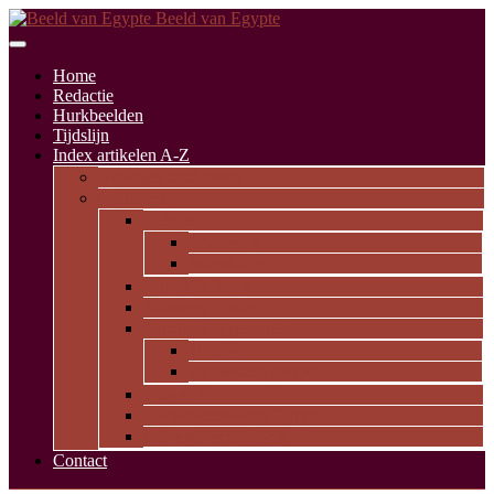
Beeld van Egypte
Home
Redactie
Hurkbeelden
Tijdslijn
Index artikelen A-Z
Artikelen alfabetisch
Op thema
Religie
Godheden
Iconologie
Dagelijks leven
Kunst en kunde
Opvallende personen
Pioniers
Dynastieke periode
Uitgelicht
Geïnspireerd door Egypte
Oude nederzettingen
Contact