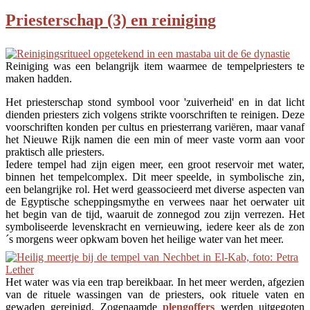
Priesterschap (3) en reiniging
Reiniging was een belangrijk item waarmee de tempelpriesters te
maken hadden.
Het priesterschap stond symbool voor 'zuiverheid' en in dat licht
dienden priesters zich volgens strikte voorschriften te reinigen. Deze
voorschriften konden per cultus en priesterrang variëren, maar vanaf
het Nieuwe Rijk namen die een min of meer vaste vorm aan voor
praktisch alle priesters.
Iedere tempel had zijn eigen meer, een groot reservoir met water,
binnen het tempelcomplex. Dit meer speelde, in symbolische zin,
een belangrijke rol. Het werd geassocieerd met diverse aspecten van
de Egyptische scheppingsmythe en verwees naar het oerwater uit
het begin van de tijd, waaruit de zonnegod zou zijn verrezen. Het
symboliseerde levenskracht en vernieuwing, iedere keer als de zon
´s morgens weer opkwam boven het heilige water van het meer.
Het water was via een trap bereikbaar. In het meer werden, afgezien
van de rituele wassingen van de priesters, ook rituele vaten en
gewaden gereinigd. Zogenaamde
plengoffers
werden uitgegoten