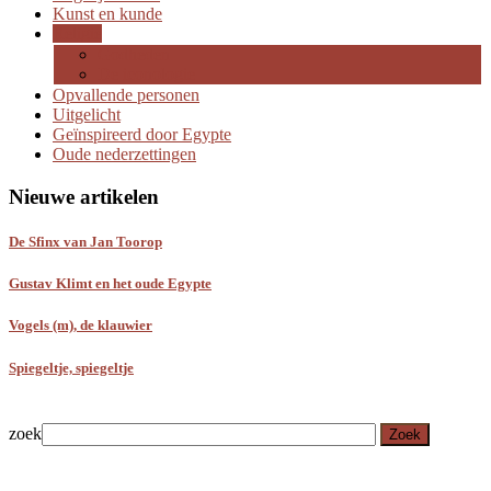
Kunst en kunde
Religie
Godheden
De iconologie
Opvallende personen
Uitgelicht
Geïnspireerd door Egypte
Oude nederzettingen
Nieuwe artikelen
De Sfinx van Jan Toorop
Gustav Klimt en het oude Egypte
Vogels (m), de klauwier
Spiegeltje, spiegeltje
zoek
Zoek