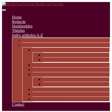
Beeld van Egypte
Home
Redactie
Hurkbeelden
Tijdslijn
Index artikelen A-Z
Artikelen alfabetisch
Op thema
Religie
Godheden
Iconologie
Dagelijks leven
Kunst en kunde
Opvallende personen
Pioniers
Dynastieke periode
Uitgelicht
Geïnspireerd door Egypte
Oude nederzettingen
Contact