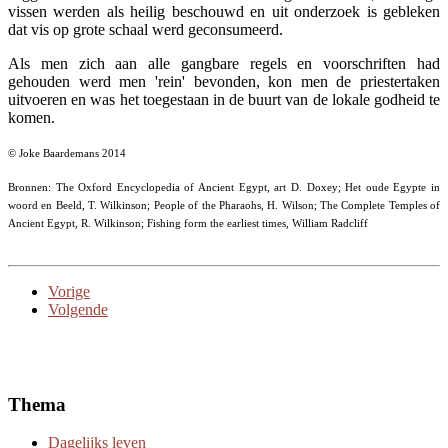
vissen werden als heilig beschouwd en uit onderzoek is gebleken
dat vis op grote schaal werd geconsumeerd.
Als men zich aan alle gangbare regels en voorschriften had
gehouden werd men 'rein' bevonden, kon men de priestertaken
uitvoeren en was het toegestaan in de buurt van de lokale godheid te
komen.
© Joke Baardemans 2014
Bronnen: The Oxford Encyclopedia of Ancient Egypt, art D. Doxey; Het oude Egypte in
woord en Beeld, T. Wilkinson; People of the Pharaohs, H. Wilson; The Complete Temples of
Ancient Egypt, R. Wilkinson; Fishing form the earliest times, William Radcliff
Vorige
Volgende
Thema
Dagelijks leven