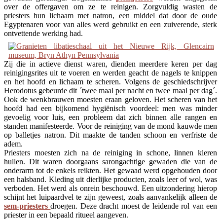
over de offergaven om ze te reinigen. Zorgvuldig wasten de
priesters hun lichaam met natron, een middel dat door de oude
Egyptenaren voor van alles werd gebruikt en een zuiverende, sterk
ontvettende werking had.
Zij die in actieve dienst waren, dienden meerdere keren per dag
reinigingsrites uit te voeren en werden geacht de nagels te knippen
en het hoofd en lichaam te scheren. Volgens de geschiedschrijver
Herodotus gebeurde dit ´twee maal per nacht en twee maal per dag´.
Ook de wenkbrauwen moesten eraan geloven. Het scheren van het
hoofd had een bijkomend hygiënisch voordeel: men was minder
gevoelig voor luis, een probleem dat zich binnen alle rangen en
standen manifesteerde. Voor de reiniging van de mond kauwde men
op balletjes natron. Dit maakte de tanden schoon en verfriste de
adem.
Priesters moesten zich na de reiniging in schone, linnen kleren
hullen. Dit waren doorgaans sarongachtige gewaden die van de
onderarm tot de enkels reikten. Het gewaad werd opgehouden door
een halsband. Kleding uit dierlijke producten, zoals leer of wol, was
verboden. Het werd als onrein beschouwd. Een uitzondering hierop
schijnt het luipaardvel te zijn geweest, zoals aanvankelijk alleen de
sem-priesters
droegen. Deze dracht moest de leidende rol van een
priester in een bepaald ritueel aangeven.