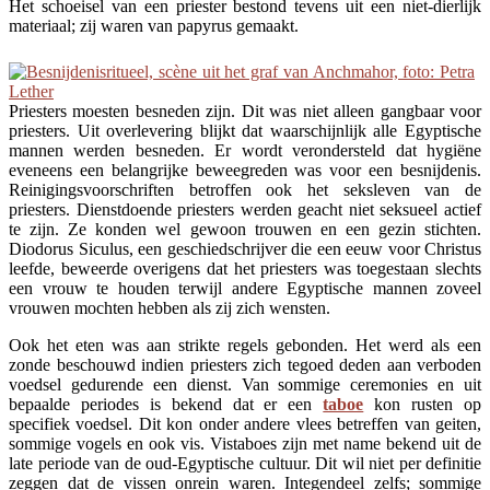
Het schoeisel van een priester bestond tevens uit een niet-dierlijk
materiaal; zij waren van papyrus gemaakt.
Priesters moesten besneden zijn. Dit was niet alleen gangbaar voor
priesters. Uit overlevering blijkt dat waarschijnlijk alle Egyptische
mannen werden besneden. Er wordt verondersteld dat hygiëne
eveneens een belangrijke beweegreden was voor een besnijdenis.
Reinigingsvoorschriften betroffen ook het seksleven van de
priesters. Dienstdoende priesters werden geacht niet seksueel actief
te zijn. Ze konden wel gewoon trouwen en een gezin stichten.
Diodorus Siculus, een geschiedschrijver die een eeuw voor Christus
leefde, beweerde overigens dat het priesters was toegestaan slechts
een vrouw te houden terwijl andere Egyptische mannen zoveel
vrouwen mochten hebben als zij zich wensten.
Ook het eten was aan strikte regels gebonden. Het werd als een
zonde beschouwd indien priesters zich tegoed deden aan verboden
voedsel gedurende een dienst. Van sommige ceremonies en uit
bepaalde periodes is bekend dat er een
taboe
kon rusten op
specifiek voedsel. Dit kon onder andere vlees betreffen van geiten,
sommige vogels en ook vis. Vistaboes zijn met name bekend uit de
late periode van de oud-Egyptische cultuur. Dit wil niet per definitie
zeggen dat de vissen onrein waren. Integendeel zelfs; sommige