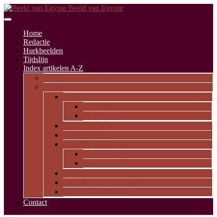
Beeld van Egypte
Home
Redactie
Hurkbeelden
Tijdslijn
Index artikelen A-Z
Artikelen alfabetisch
Op thema
Religie
Godheden
Iconologie
Dagelijks leven
Kunst en kunde
Opvallende personen
Pioniers
Dynastieke periode
Uitgelicht
Geïnspireerd door Egypte
Oude nederzettingen
Contact