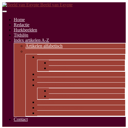
Beeld van Egypte
Home
Redactie
Hurkbeelden
Tijdslijn
Index artikelen A-Z
Artikelen alfabetisch
Op thema
Religie
Godheden
Iconologie
Dagelijks leven
Kunst en kunde
Opvallende personen
Pioniers
Dynastieke periode
Uitgelicht
Geïnspireerd door Egypte
Oude nederzettingen
Contact