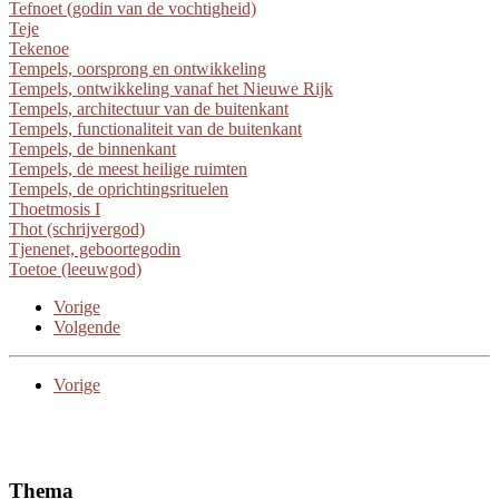
Tefnoet (godin van de vochtigheid)
Teje
Tekenoe
Tempels, oorsprong en ontwikkeling
Tempels, ontwikkeling vanaf het Nieuwe Rijk
Tempels, architectuur van de buitenkant
Tempels, functionaliteit van de buitenkant
Tempels, de binnenkant
Tempels, de meest heilige ruimten
Tempels, de oprichtingsrituelen
Thoetmosis I
Thot (schrijvergod)
Tjenenet, geboortegodin
Toetoe (leeuwgod)
Vorige
Volgende
Vorige
Thema