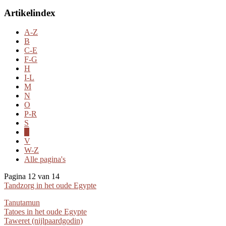
Artikelindex
A-Z
B
C-E
F-G
H
I-L
M
N
O
P-R
S
T
V
W-Z
Alle pagina's
Pagina 12 van 14
Tandzorg in het oude Egypte
Tanutamun
Tatoes in het oude Egypte
Taweret (nijlpaardgodin)