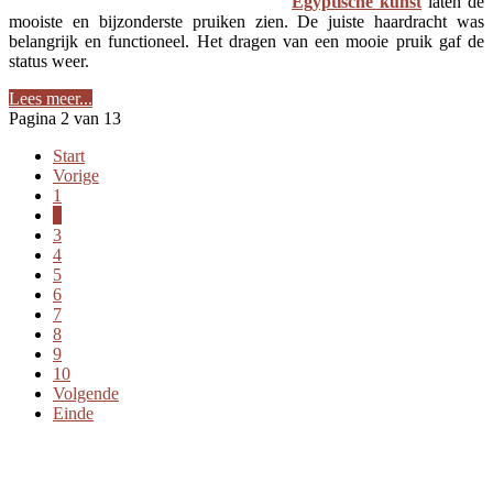
Egyptische kunst
laten de
mooiste en bijzonderste pruiken zien. De juiste haardracht was
belangrijk en functioneel. Het dragen van een mooie pruik gaf de
status weer.
Lees meer...
Pagina 2 van 13
Start
Vorige
1
2
3
4
5
6
7
8
9
10
Volgende
Einde