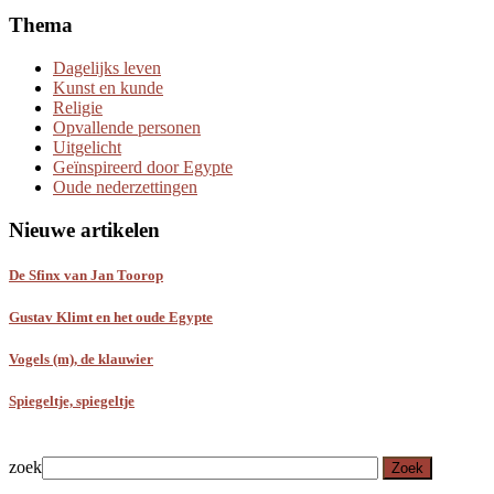
Thema
Dagelijks leven
Kunst en kunde
Religie
Opvallende personen
Uitgelicht
Geïnspireerd door Egypte
Oude nederzettingen
Nieuwe artikelen
De Sfinx van Jan Toorop
Gustav Klimt en het oude Egypte
Vogels (m), de klauwier
Spiegeltje, spiegeltje
zoek
Zoek