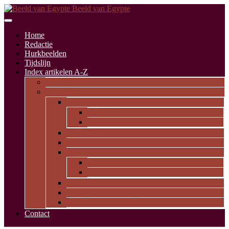
Beeld van Egypte
Home
Redactie
Hurkbeelden
Tijdslijn
Index artikelen A-Z
Artikelen alfabetisch
Op thema
Religie
Godheden
Iconologie
Dagelijks leven
Kunst en kunde
Opvallende personen
Pioniers
Dynastieke periode
Uitgelicht
Geïnspireerd door Egypte
Oude nederzettingen
Contact