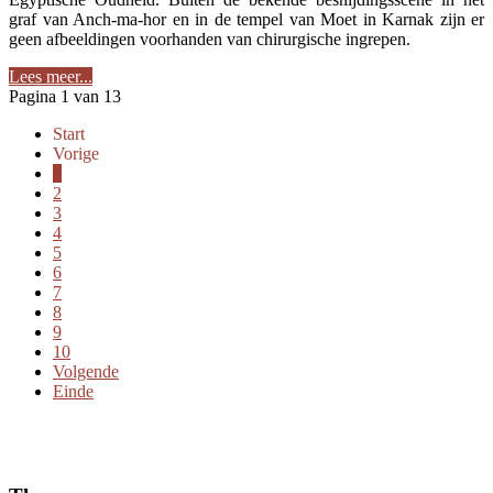
graf van Anch-ma-hor en in de tempel van Moet in Karnak zijn er
geen afbeeldingen voorhanden van chirurgische ingrepen.
Lees meer...
Pagina 1 van 13
Start
Vorige
1
2
3
4
5
6
7
8
9
10
Volgende
Einde