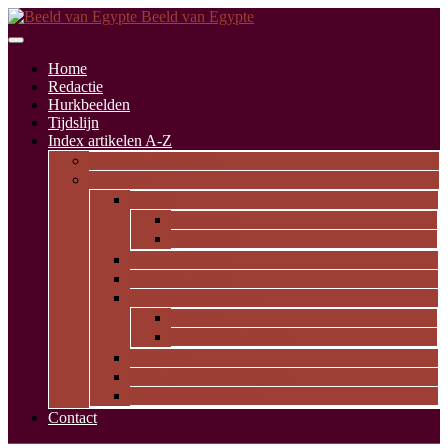
Beeld van Egypte
Home
Redactie
Hurkbeelden
Tijdslijn
Index artikelen A-Z
Artikelen alfabetisch
Op thema
Religie
Godheden
Iconologie
Dagelijks leven
Kunst en kunde
Opvallende personen
Pioniers
Dynastieke periode
Uitgelicht
Geïnspireerd door Egypte
Oude nederzettingen
Contact