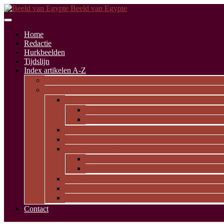
Beeld van Egypte
Home
Redactie
Hurkbeelden
Tijdslijn
Index artikelen A-Z
Artikelen alfabetisch
Op thema
Religie
Godheden
Iconologie
Dagelijks leven
Kunst en kunde
Opvallende personen
Pioniers
Dynastieke periode
Uitgelicht
Geïnspireerd door Egypte
Oude nederzettingen
Contact