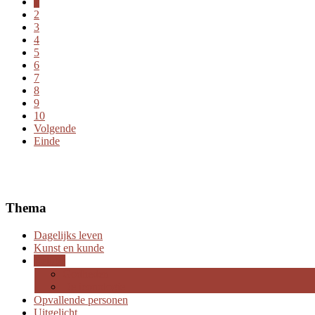
1
2
3
4
5
6
7
8
9
10
Volgende
Einde
Thema
Dagelijks leven
Kunst en kunde
Religie
Godheden
De iconologie
Opvallende personen
Uitgelicht