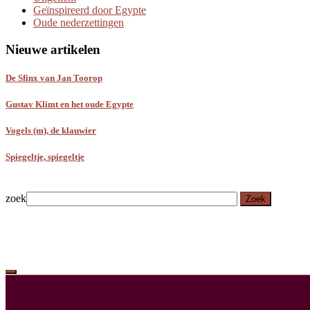
Geïnspireerd door Egypte
Oude nederzettingen
Nieuwe artikelen
De Sfinx van Jan Toorop
Gustav Klimt en het oude Egypte
Vogels (m), de klauwier
Spiegeltje, spiegeltje
zoek
Zoek