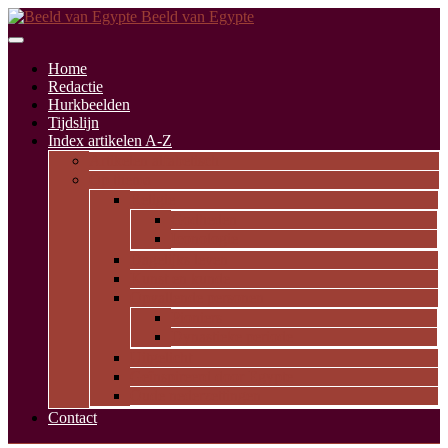
Beeld van Egypte
Home
Redactie
Hurkbeelden
Tijdslijn
Index artikelen A-Z
Artikelen alfabetisch
Op thema
Religie
Godheden
Iconologie
Dagelijks leven
Kunst en kunde
Opvallende personen
Pioniers
Dynastieke periode
Uitgelicht
Geïnspireerd door Egypte
Oude nederzettingen
Contact