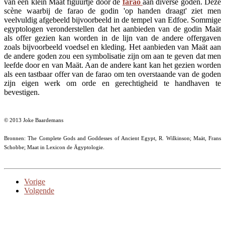
van een klein Maät figuurtje door de
farao
aan diverse goden. Deze
scène waarbij de farao de godin 'op handen draagt' ziet men
veelvuldig afgebeeld bijvoorbeeld in de tempel van Edfoe. Sommige
egyptologen veronderstellen dat het aanbieden van de godin Maät
als offer gezien kan worden in de lijn van de andere offergaven
zoals bijvoorbeeld voedsel en kleding. Het aanbieden van Maät aan
de andere goden zou een symbolisatie zijn om aan te geven dat men
leefde door en van Maät. Aan de andere kant kan het gezien worden
als een tastbaar offer van de farao om ten overstaande van de goden
zijn eigen werk om orde en gerechtigheid te handhaven te
bevestigen.
© 2013 Joke Baardemans
Bronnen: The Complete Gods and Goddesses of Ancient Egypt, R. Wilkinson; Maät, Frans
Schobbe; Maat in Lexicon de Ägyptologie.
Vorige
Volgende