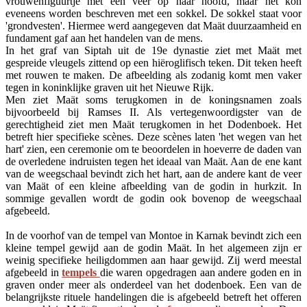
vrouwenfiguurtje met een veer op haar hoofd, maar het kon
eveneens worden beschreven met een sokkel. De sokkel staat voor
'grondvesten'. Hiermee werd aangegeven dat Maät duurzaamheid en
fundament gaf aan het handelen van de mens.
In het graf van Siptah uit de 19e dynastie ziet met Maät met
gespreide vleugels zittend op een hiëroglifisch teken. Dit teken heeft
met rouwen te maken. De afbeelding als zodanig komt men vaker
tegen in koninklijke graven uit het Nieuwe Rijk.
Men ziet Maät soms terugkomen in de koningsnamen zoals
bijvoorbeeld bij Ramses II. Als vertegenwoordigster van de
gerechtigheid ziet men Maät terugkomen in het Dodenboek. Het
betreft hier specifieke scènes. Deze scènes laten 'het wegen van het
hart' zien, een ceremonie om te beoordelen in hoeverre de daden van
de overledene indruisten tegen het ideaal van Maät. Aan de ene kant
van de weegschaal bevindt zich het hart, aan de andere kant de veer
van Maät of een kleine afbeelding van de godin in hurkzit. In
sommige gevallen wordt de godin ook bovenop de weegschaal
afgebeeld.
In de voorhof van de tempel van Montoe in Karnak bevindt zich een
kleine tempel gewijd aan de godin Maät. In het algemeen zijn er
weinig specifieke heiligdommen aan haar gewijd. Zij werd meestal
afgebeeld in
tempels
die waren opgedragen aan andere goden en in
graven onder meer als onderdeel van het dodenboek. Een van de
belangrijkste rituele handelingen die is afgebeeld betreft het offeren