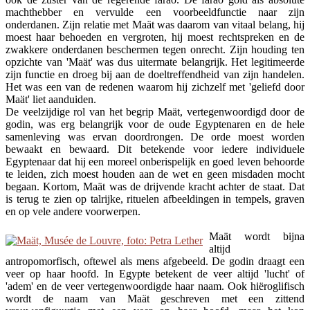
machthebber en vervulde een voorbeeldfunctie naar zijn
onderdanen. Zijn relatie met Maät was daarom van vitaal belang, hij
moest haar behoeden en vergroten, hij moest rechtspreken en de
zwakkere onderdanen beschermen tegen onrecht. Zijn houding ten
opzichte van 'Maät' was dus uitermate belangrijk. Het legitimeerde
zijn functie en droeg bij aan de doeltreffendheid van zijn handelen.
Het was een van de redenen waarom hij zichzelf met 'geliefd door
Maät' liet aanduiden.
De veelzijdige rol van het begrip Maät, vertegenwoordigd door de
godin, was erg belangrijk voor de oude Egyptenaren en de hele
samenleving was ervan doordrongen. De orde moest worden
bewaakt en bewaard. Dit betekende voor iedere individuele
Egyptenaar dat hij een moreel onberispelijk en goed leven behoorde
te leiden, zich moest houden aan de wet en geen misdaden mocht
begaan. Kortom, Maät was de drijvende kracht achter de staat. Dat
is terug te zien op talrijke, rituelen afbeeldingen in tempels, graven
en op vele andere voorwerpen.
Maät wordt bijna
altijd
antropomorfisch, oftewel als mens afgebeeld. De godin draagt een
veer op haar hoofd. In Egypte betekent de veer altijd 'lucht' of
'adem' en de veer vertegenwoordigde haar naam. Ook hiëroglifisch
wordt de naam van Maät geschreven met een zittend