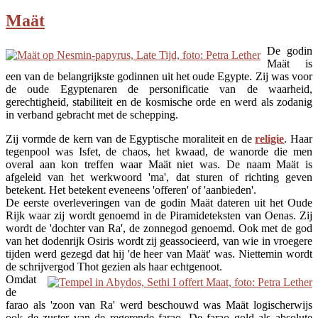
Maät
De godin
Maät is
een van de belangrijkste godinnen uit het oude Egypte. Zij was voor
de oude Egyptenaren de personificatie van de waarheid,
gerechtigheid, stabiliteit en de kosmische orde en werd als zodanig
in verband gebracht met de schepping.
Zij vormde de kern van de Egyptische moraliteit en de
religie
. Haar
tegenpool was Isfet, de chaos, het kwaad, de wanorde die men
overal aan kon treffen waar Maät niet was. De naam Maät is
afgeleid van het werkwoord 'ma', dat sturen of richting geven
betekent. Het betekent eveneens 'offeren' of 'aanbieden'.
De eerste overleveringen van de godin Maät dateren uit het Oude
Rijk waar zij wordt genoemd in de Piramideteksten van Oenas. Zij
wordt de 'dochter van Ra', de zonnegod genoemd. Ook met de god
van het dodenrijk Osiris wordt zij geassocieerd, van wie in vroegere
tijden werd gezegd dat hij 'de heer van Maät' was. Niettemin wordt
de schrijvergod Thot gezien als haar echtgenoot.
Omdat
de
farao als 'zoon van Ra' werd beschouwd was Maät logischerwijs
ook de zuster van de regerende farao. De farao gold als absolute