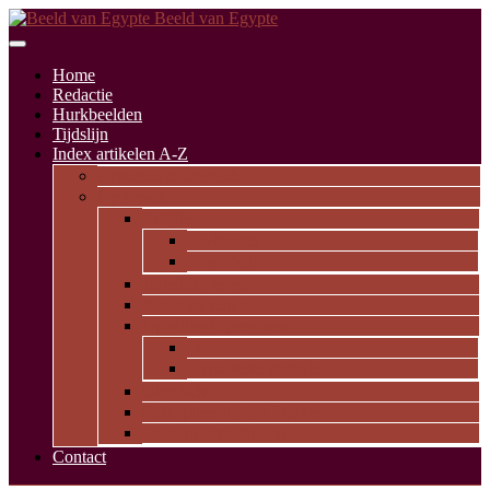
Beeld van Egypte
Home
Redactie
Hurkbeelden
Tijdslijn
Index artikelen A-Z
Artikelen alfabetisch
Op thema
Religie
Godheden
Iconologie
Dagelijks leven
Kunst en kunde
Opvallende personen
Pioniers
Dynastieke periode
Uitgelicht
Geïnspireerd door Egypte
Oude nederzettingen
Contact