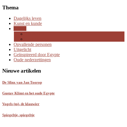
Thema
Dagelijks leven
Kunst en kunde
Religie
Godheden
De iconologie
Opvallende personen
Uitgelicht
Geïnspireerd door Egypte
Oude nederzettingen
Nieuwe artikelen
De Sfinx van Jan Toorop
Gustav Klimt en het oude Egypte
Vogels (m), de klauwier
Spiegeltje, spiegeltje