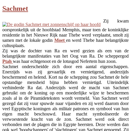
Sachmet
Zij kwam
oorspronkelijk uit de hoofdstad Memphis, maar toen de koninklijke
residentie in het Nieuwe Rijk naar Thebe werd verplaatst, smolt zij
samen met de lokale godin
Moet
en werd Thebe haar belangrijkste
cultusplaats.
Zij was de dochter van Ra en werd gezien als een van de
belangrijkste manifestaties van het Oog van Ra. De scheppergod
Ptah
was haar echtgenoot en de lotusgod Nefertem hun zoon.
Sachmet onderscheidde zich door een aantal eigenschappen.
Enerzijds was zij gevaarlijk en vernietigend, anderzijds
beschermend en helend. Kort na de schepping zou Sachmet de hele
opstandige mensheid bijna hebben vernietigd. Uiteindelijk
verhinderde Ra dat. Anderzijds werd de macht van Sachmet
gebruikt om de koning op een moederlijke wijze te beschermen
zoals al in de Piramideteksten wordt vermeld. Van Sachmet werd
gezegd dat zij vuur spuwde naar vijanden en zij werd daarom door
veel Egyptische koningen als militair patrones en symbool van hun
eigen macht beschouwd. Haar macht symboliseerde de
verwoestende kracht van de zon. Sachmet werd ook direct
verbonden met de plagen die in Egypte heersten. Deze werden dan
ook wel 'boodschappers' of 'slachtingen' van Sachmet genoemd. Zij