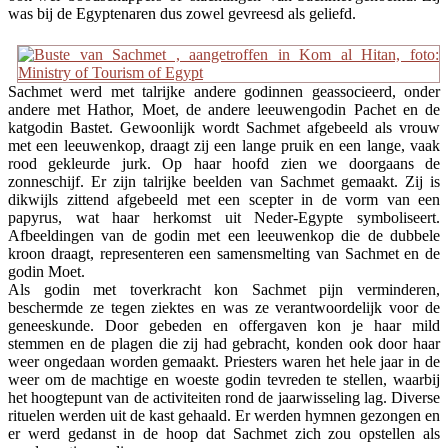
was bij de Egyptenaren dus zowel gevreesd als geliefd.
Sachmet werd met talrijke andere godinnen geassocieerd, onder
andere met Hathor, Moet, de andere leeuwengodin Pachet en de
katgodin Bastet. Gewoonlijk wordt Sachmet afgebeeld als vrouw
met een leeuwenkop, draagt zij een lange pruik en een lange, vaak
rood gekleurde jurk. Op haar hoofd zien we doorgaans de
zonneschijf. Er zijn talrijke beelden van Sachmet gemaakt. Zij is
dikwijls zittend afgebeeld met een scepter in de vorm van een
papyrus, wat haar herkomst uit Neder-Egypte symboliseert.
Afbeeldingen van de godin met een leeuwenkop die de dubbele
kroon draagt, representeren een samensmelting van Sachmet en de
godin Moet.
Als godin met toverkracht kon Sachmet pijn verminderen,
beschermde ze tegen ziektes en was ze verantwoordelijk voor de
geneeskunde. Door gebeden en offergaven kon je haar mild
stemmen en de plagen die zij had gebracht, konden ook door haar
weer ongedaan worden gemaakt. Priesters waren het hele jaar in de
weer om de machtige en woeste godin tevreden te stellen, waarbij
het hoogtepunt van de activiteiten rond de jaarwisseling lag. Diverse
rituelen werden uit de kast gehaald. Er werden hymnen gezongen en
er werd gedanst in de hoop dat Sachmet zich zou opstellen als