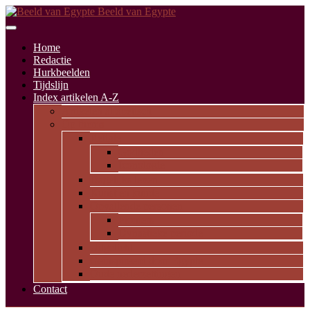
Beeld van Egypte
Home
Redactie
Hurkbeelden
Tijdslijn
Index artikelen A-Z
Artikelen alfabetisch
Op thema
Religie
Godheden
Iconologie
Dagelijks leven
Kunst en kunde
Opvallende personen
Pioniers
Dynastieke periode
Uitgelicht
Geïnspireerd door Egypte
Oude nederzettingen
Contact