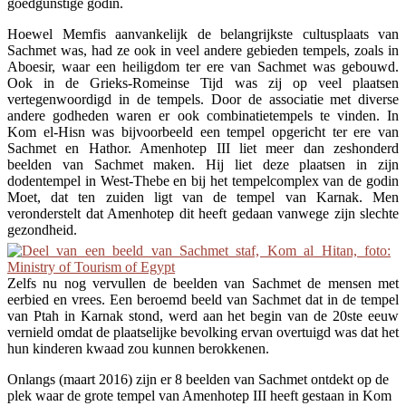
goedgunstige godin.
Hoewel Memfis aanvankelijk de belangrijkste cultusplaats van
Sachmet was, had ze ook in veel andere gebieden tempels, zoals in
Aboesir, waar een heiligdom ter ere van Sachmet was gebouwd.
Ook in de Grieks-Romeinse Tijd was zij op veel plaatsen
vertegenwoordigd in de tempels. Door de associatie met diverse
andere godheden waren er ook combinatietempels te vinden. In
Kom el-Hisn was bijvoorbeeld een tempel opgericht ter ere van
Sachmet en Hathor. Amenhotep III liet meer dan zeshonderd
beelden van Sachmet maken. Hij liet deze plaatsen in zijn
dodentempel in West-Thebe en bij het tempelcomplex van de godin
Moet, dat ten zuiden ligt van de tempel van Karnak. Men
veronderstelt dat Amenhotep dit heeft gedaan vanwege zijn slechte
gezondheid.
Zelfs nu nog vervullen de beelden van Sachmet de mensen met
eerbied en vrees. Een beroemd beeld van Sachmet dat in de tempel
van Ptah in Karnak stond, werd aan het begin van de 20ste eeuw
vernield omdat de plaatselijke bevolking ervan overtuigd was dat het
hun kinderen kwaad zou kunnen berokkenen.
Onlangs (maart 2016) zijn er 8 beelden van Sachmet ontdekt op de
plek waar de grote tempel van Amenhotep III heeft gestaan in Kom