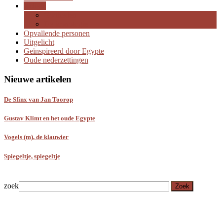
Religie
Godheden
De iconologie
Opvallende personen
Uitgelicht
Geïnspireerd door Egypte
Oude nederzettingen
Nieuwe artikelen
De Sfinx van Jan Toorop
Gustav Klimt en het oude Egypte
Vogels (m), de klauwier
Spiegeltje, spiegeltje
zoek
Zoek