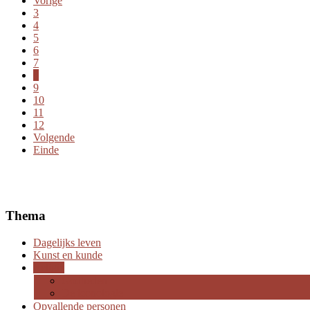
Vorige
3
4
5
6
7
8
9
10
11
12
Volgende
Einde
Thema
Dagelijks leven
Kunst en kunde
Religie
Godheden
De iconologie
Opvallende personen