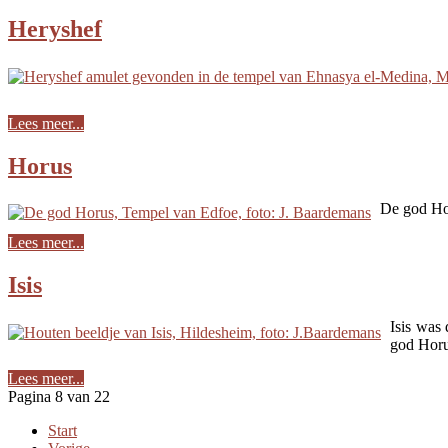
Heryshef
Lees meer...
Horus
De god Hor
Lees meer...
Isis
Isis was
god Horu
Lees meer...
Pagina 8 van 22
Start