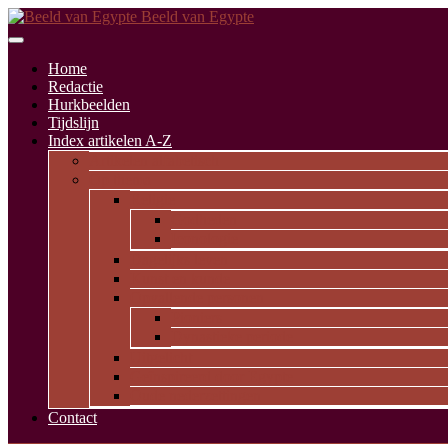
Beeld van Egypte
Home
Redactie
Hurkbeelden
Tijdslijn
Index artikelen A-Z
Artikelen alfabetisch
Op thema
Religie
Godheden
Iconologie
Dagelijks leven
Kunst en kunde
Opvallende personen
Pioniers
Dynastieke periode
Uitgelicht
Geïnspireerd door Egypte
Oude nederzettingen
Contact