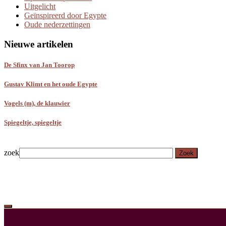
Uitgelicht
Geïnspireerd door Egypte
Oude nederzettingen
Nieuwe artikelen
De Sfinx van Jan Toorop
Gustav Klimt en het oude Egypte
Vogels (m), de klauwier
Spiegeltje, spiegeltje
zoek
Zoek