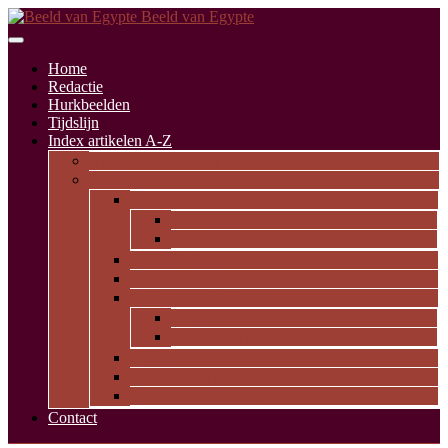
Beeld van Egypte
Home
Redactie
Hurkbeelden
Tijdslijn
Index artikelen A-Z
Artikelen alfabetisch
Op thema
Religie
Godheden
Iconologie
Dagelijks leven
Kunst en kunde
Opvallende personen
Pioniers
Dynastieke periode
Uitgelicht
Geïnspireerd door Egypte
Oude nederzettingen
Contact