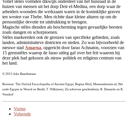
Votief stèles vormden dikwijls onderdeel van het huisraad in de
huizen van mensen uit het dorp Deir el-Medina, een dorp waar de
arbeiders woonden die werkzaam waren in de koninklijke graven
ten westen van Thebe. Men richtte daar kleine altaren op om de
persoonlijke devotie tot uitdrukking te brengen.
Magische stèles dienden als bescherming tegen gevaarlijke beesten
zoals slangen en schorpioenen.
Stèles markeerden ook de grenzen van specifieke gebieden, zoals
landen, administratieve districten en steden. Zo was bijvoorbeeld de
nieuwe stad
Amarna
, opgericht door farao Achnaton, voorzien van
15 grensstèles waarop de farao uitleg gaf over het feit waarom hij
deze plek had gekozen als nieuw politiek en religieus centrum van
het land.
© 2013 Joke Baardemans
Bronnen: The Oxford Encyclopedia of Ancient Egypt, Regina Hözl; Museumkennis.nl; Het
oude Egypte in Woord en Beeld, T. Wilkinson; Zij schreven geschiedenis, R. Demarée en K.
Veenhof
Vorige
Volgende