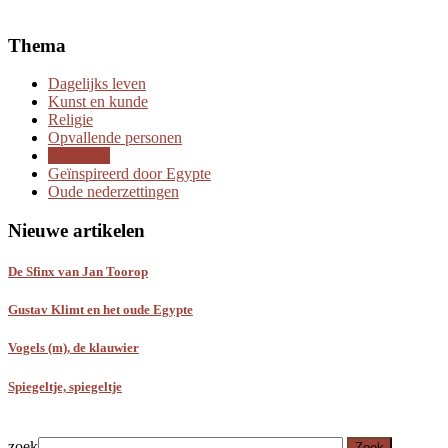
Thema
Dagelijks leven
Kunst en kunde
Religie
Opvallende personen
Uitgelicht
Geïnspireerd door Egypte
Oude nederzettingen
Nieuwe artikelen
De Sfinx van Jan Toorop
Gustav Klimt en het oude Egypte
Vogels (m), de klauwier
Spiegeltje, spiegeltje
zoek
Zoek