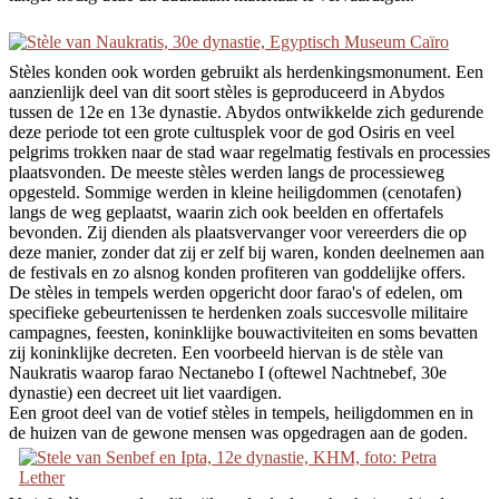
Stèles konden ook worden gebruikt als herdenkingsmonument. Een
aanzienlijk deel van dit soort stèles is geproduceerd in Abydos
tussen de 12e en 13e dynastie. Abydos ontwikkelde zich gedurende
deze periode tot een grote cultusplek voor de god Osiris en veel
pelgrims trokken naar de stad waar regelmatig festivals en processies
plaatsvonden. De meeste stèles werden langs de processieweg
opgesteld. Sommige werden in kleine heiligdommen (cenotafen)
langs de weg geplaatst, waarin zich ook beelden en offertafels
bevonden. Zij dienden als plaatsvervanger voor vereerders die op
deze manier, zonder dat zij er zelf bij waren, konden deelnemen aan
de festivals en zo alsnog konden profiteren van goddelijke offers.
De stèles in tempels werden opgericht door farao's of edelen, om
specifieke gebeurtenissen te herdenken zoals succesvolle militaire
campagnes, feesten, koninklijke bouwactiviteiten en soms bevatten
zij koninklijke decreten. Een voorbeeld hiervan is de stèle van
Naukratis waarop farao Nectanebo I (oftewel Nachtnebef, 30e
dynastie) een decreet uit liet vaardigen.
Een groot deel van de votief stèles in tempels, heiligdommen en in
de huizen van de gewone mensen was opgedragen aan de goden.