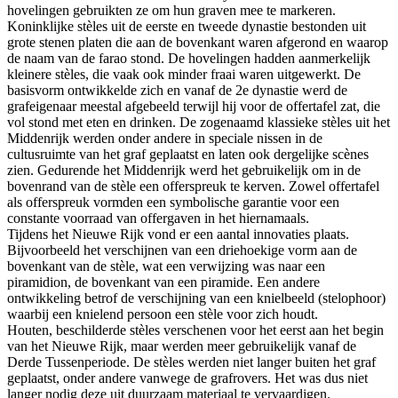
hovelingen gebruikten ze om hun graven mee te markeren.
Koninklijke stèles uit de eerste en tweede dynastie bestonden uit
grote stenen platen die aan de bovenkant waren afgerond en waarop
de naam van de farao stond. De hovelingen hadden aanmerkelijk
kleinere stèles, die vaak ook minder fraai waren uitgewerkt. De
basisvorm ontwikkelde zich en vanaf de 2e dynastie werd de
grafeigenaar meestal afgebeeld terwijl hij voor de offertafel zat, die
vol stond met eten en drinken. De zogenaamd klassieke stèles uit het
Middenrijk werden onder andere in speciale nissen in de
cultusruimte van het graf geplaatst en laten ook dergelijke scènes
zien. Gedurende het Middenrijk werd het gebruikelijk om in de
bovenrand van de stèle een offerspreuk te kerven. Zowel offertafel
als offerspreuk vormden een symbolische garantie voor een
constante voorraad van offergaven in het hiernamaals.
Tijdens het Nieuwe Rijk vond er een aantal innovaties plaats.
Bijvoorbeeld het verschijnen van een driehoekige vorm aan de
bovenkant van de stèle, wat een verwijzing was naar een
piramidion, de bovenkant van een piramide. Een andere
ontwikkeling betrof de verschijning van een knielbeeld (stelophoor)
waarbij een knielend persoon een stèle voor zich houdt.
Houten, beschilderde stèles verschenen voor het eerst aan het begin
van het Nieuwe Rijk, maar werden meer gebruikelijk vanaf de
Derde Tussenperiode. De stèles werden niet langer buiten het graf
geplaatst, onder andere vanwege de grafrovers. Het was dus niet
langer nodig deze uit duurzaam materiaal te vervaardigen.