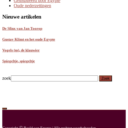
Geïnspireerd door Egypte
Oude nederzettingen
Nieuwe artikelen
De Sfinx van Jan Toorop
Gustav Klimt en het oude Egypte
Vogels (m), de klauwier
Spiegeltje, spiegeltje
zoek
Zoek
Copyright Ⓒ Beeld van Egypte | Alle rechten voorbehouden.