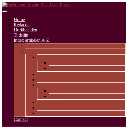
Beeld van Egypte
Home
Redactie
Hurkbeelden
Tijdslijn
Index artikelen A-Z
Artikelen alfabetisch
Op thema
Religie
Godheden
Iconologie
Dagelijks leven
Kunst en kunde
Opvallende personen
Pioniers
Dynastieke periode
Uitgelicht
Geïnspireerd door Egypte
Oude nederzettingen
Contact