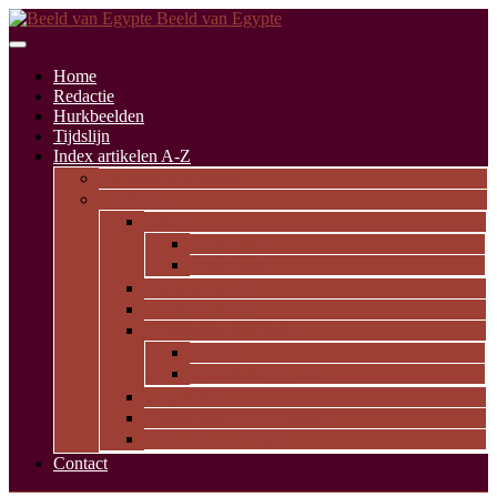
Beeld van Egypte
Home
Redactie
Hurkbeelden
Tijdslijn
Index artikelen A-Z
Artikelen alfabetisch
Op thema
Religie
Godheden
Iconologie
Dagelijks leven
Kunst en kunde
Opvallende personen
Pioniers
Dynastieke periode
Uitgelicht
Geïnspireerd door Egypte
Oude nederzettingen
Contact