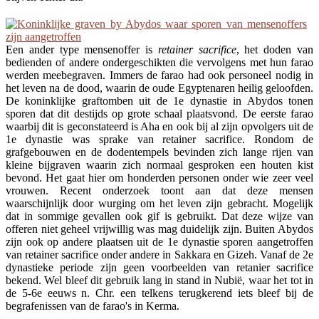
Een ander type mensenoffer is
retainer sacrifice
, het doden van
bedienden of andere ondergeschikten die vervolgens met hun farao
werden meebegraven. Immers de farao had ook personeel nodig in
het leven na de dood, waarin de oude Egyptenaren heilig geloofden.
De koninklijke graftomben uit de 1e dynastie in Abydos tonen
sporen dat dit destijds op grote schaal plaatsvond. De eerste farao
waarbij dit is geconstateerd is Aha en ook bij al zijn opvolgers uit de
1e dynastie was sprake van retainer sacrifice. Rondom de
grafgebouwen en de dodentempels bevinden zich lange rijen van
kleine bijgraven waarin zich normaal gesproken een houten kist
bevond. Het gaat hier om honderden personen onder wie zeer veel
vrouwen. Recent onderzoek toont aan dat deze mensen
waarschijnlijk door wurging om het leven zijn gebracht. Mogelijk
dat in sommige gevallen ook gif is gebruikt. Dat deze wijze van
offeren niet geheel vrijwillig was mag duidelijk zijn. Buiten Abydos
zijn ook op andere plaatsen uit de 1e dynastie sporen aangetroffen
van retainer sacrifice onder andere in Sakkara en Gizeh. Vanaf de 2e
dynastieke periode zijn geen voorbeelden van retanier sacrifice
bekend. Wel bleef dit gebruik lang in stand in Nubië, waar het tot in
de 5-6e eeuws n. Chr. een telkens terugkerend iets bleef bij de
begrafenissen van de farao's in Kerma.