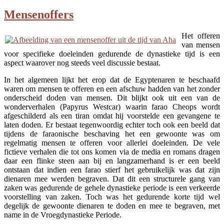
Mensenoffers
Het offeren
van mensen
voor specifieke doeleinden gedurende de dynastieke tijd is een
aspect waarover nog steeds veel discussie bestaat.
In het algemeen lijkt het erop dat de Egyptenaren te beschaafd
waren om mensen te offeren en een afschuw hadden van het zonder
onderscheid doden van mensen. Dit blijkt ook uit een van de
wonderverhalen (Papyrus Westcar) waarin farao Cheops wordt
afgeschilderd als een tiran omdat hij voorstelde een gevangene te
laten doden. Er bestaat tegenwoordig echter toch ook een beeld dat
tijdens de faraonische beschaving het een gewoonte was om
regelmatig mensen te offeren voor allerlei doeleinden. De vele
fictieve verhalen die tot ons komen via de media en romans dragen
daar een flinke steen aan bij en langzamerhand is er een beeld
ontstaan dat indien een farao stierf het gebruikelijk was dat zijn
dienaren mee werden begraven. Dat dit een structurele gang van
zaken was gedurende de gehele dynastieke periode is een verkeerde
voorstelling van zaken. Toch was het gedurende korte tijd wel
degelijk de gewoonte dienaren te doden en mee te begraven, met
name in de Vroegdynastieke Periode.