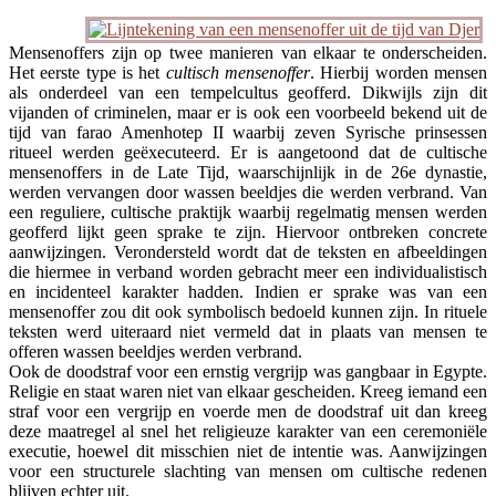
Mensenoffers zijn op twee manieren van elkaar te onderscheiden.
Het eerste type is het
cultisch mensenoffer
. Hierbij worden mensen
als onderdeel van een tempelcultus geofferd. Dikwijls zijn dit
vijanden of criminelen, maar er is ook een voorbeeld bekend uit de
tijd van farao Amenhotep II waarbij zeven Syrische prinsessen
ritueel werden geëxecuteerd. Er is aangetoond dat de cultische
mensenoffers in de Late Tijd, waarschijnlijk in de 26e dynastie,
werden vervangen door wassen beeldjes die werden verbrand. Van
een reguliere, cultische praktijk waarbij regelmatig mensen werden
geofferd lijkt geen sprake te zijn. Hiervoor ontbreken concrete
aanwijzingen. Verondersteld wordt dat de teksten en afbeeldingen
die hiermee in verband worden gebracht meer een individualistisch
en incidenteel karakter hadden. Indien er sprake was van een
mensenoffer zou dit ook symbolisch bedoeld kunnen zijn. In rituele
teksten werd uiteraard niet vermeld dat in plaats van mensen te
offeren wassen beeldjes werden verbrand.
Ook de doodstraf voor een ernstig vergrijp was gangbaar in Egypte.
Religie en staat waren niet van elkaar gescheiden. Kreeg iemand een
straf voor een vergrijp en voerde men de doodstraf uit dan kreeg
deze maatregel al snel het religieuze karakter van een ceremoniële
executie, hoewel dit misschien niet de intentie was. Aanwijzingen
voor een structurele slachting van mensen om cultische redenen
blijven echter uit.