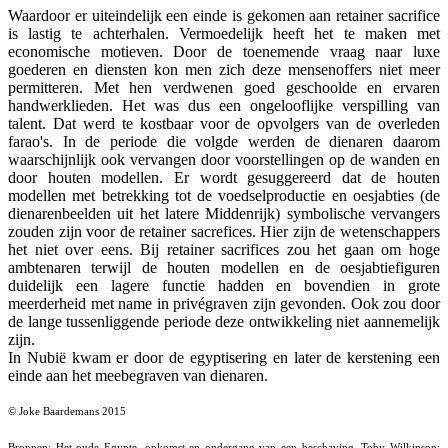
Waardoor er uiteindelijk een einde is gekomen aan retainer sacrifice
is lastig te achterhalen. Vermoedelijk heeft het te maken met
economische motieven. Door de toenemende vraag naar luxe
goederen en diensten kon men zich deze mensenoffers niet meer
permitteren. Met hen verdwenen goed geschoolde en ervaren
handwerklieden. Het was dus een ongelooflijke verspilling van
talent. Dat werd te kostbaar voor de opvolgers van de overleden
farao's. In de periode die volgde werden de dienaren daarom
waarschijnlijk ook vervangen door voorstellingen op de wanden en
door houten modellen. Er wordt gesuggereerd dat de houten
modellen met betrekking tot de voedselproductie en oesjabties (de
dienarenbeelden uit het latere Middenrijk) symbolische vervangers
zouden zijn voor de retainer sacrefices. Hier zijn de wetenschappers
het niet over eens. Bij retainer sacrifices zou het gaan om hoge
ambtenaren terwijl de houten modellen en de oesjabtiefiguren
duidelijk een lagere functie hadden en bovendien in grote
meerderheid met name in privégraven zijn gevonden. Ook zou door
de lange tussenliggende periode deze ontwikkeling niet aannemelijk
zijn.
In Nubië kwam er door de egyptisering en later de kerstening een
einde aan het meebegraven van dienaren.
© Joke Baardemans 2015
Bronnen: Het oude Egypte, opkomst en ondergang van een beschaving, Toby Wilkinson;