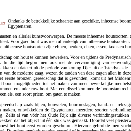
Ondanks de betrekkelijke schaarste aan geschikte, inheemse boo
Egyptenaren.
asten en allerlei kunstvoorwerpen. De meeste inheemse houtsoorten, zo
aliteit. Voor goed hout was men afhankelijk van uitheemse houtsoorten
e uitheemse houtsoorten zijn: ebben, beuken, eiken, essen, taxus en bu
dschap om hout te kunnen bewerken. Voor en tijdens de Predynastisch
 In die tijd begon men ook met de vervaardiging van eenvoudig
 Sakkara en dateert uit de periode van koning Djer uit de 1ste dynast
den van de moderne zaag, wezen de tanden van deze zagen allen in dezel
et eerste bronzen gereedschap dat is gevonden, komt uit het Middenrij
it bood mogelijkheden tot het maken van meer bewerkelijke meubelstu
ammen en ander ruw hout. Met een dissel kon men de boomstam rechth
en els, een soort priem, om gaten te maken.
gereedschap zoals bijlen, houwelen, booromslagen, hand- en trekzag
n maken, ontwikkelden de Egyptenaren meerdere soorten verbindin
ng. Zelfs al van vóór het Oude Rijk zijn diverse verbindingsstukk
 wekken dat het object uit één stuk was gemaakt. Doordat veel pleiste
 moest het hout eerst worden geschuurd. Hiervoor gebruikte men voc
geel. Duurdere meubels werden verguld of in meerdere kleuren geschild