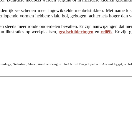
ddenrijk verschenen meer ingewikkelde meubelstukken. Met name kist
eenlopende vormen hebben: vlak, bol, gebogen, achter iets hoger dan v
en steeds meer ronde onderdelen bevatten. Er zijn aanwijzingen dat men
 illustraties op werkplaatsen,
grafschilderingen
en
reliëfs
. Er zijn 
Technology, Nicholson, Shaw; Wood working in The Oxford Encyclopedia of Ancient Egypt, G. Kil