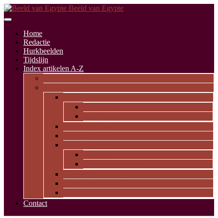
Beeld van Egypte
Home
Redactie
Hurkbeelden
Tijdslijn
Index artikelen A-Z
Artikelen alfabetisch
Op thema
Religie
Godheden
Iconologie
Dagelijks leven
Kunst en kunde
Opvallende personen
Pioniers
Dynastieke periode
Uitgelicht
Geïnspireerd door Egypte
Oude nederzettingen
Contact