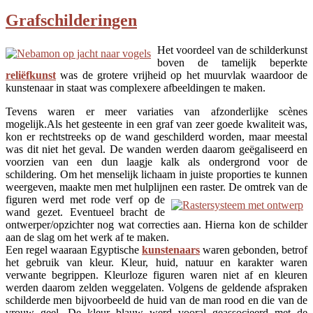
Grafschilderingen
Het voordeel van de schilderkunst
boven de tamelijk beperkte
reliëfkunst
was de grotere vrijheid op het muurvlak waardoor de
kunstenaar in staat was complexere afbeeldingen te maken.
Tevens waren er meer variaties van afzonderlijke scènes
mogelijk.Als het gesteente in een graf van zeer goede kwaliteit was,
kon er rechtstreeks op de wand geschilderd worden, maar meestal
was dit niet het geval. De wanden werden daarom geëgaliseerd en
voorzien van een dun laagje kalk als ondergrond voor de
schildering. Om het menselijk lichaam in juiste proporties te kunnen
weergeven, maakte men met hulplijnen een
raster. De omtrek van de
figuren werd met rode verf op de
wand gezet. Eventueel bracht de
ontwerper/opzichter nog wat correcties aan. Hierna kon de schilder
aan de slag om het werk af te maken.
Een regel waaraan Egyptische
kunstenaars
waren gebonden, betrof
het gebruik van kleur. Kleur, huid, natuur en karakter waren
verwante begrippen. Kleurloze figuren waren niet af en kleuren
werden daarom zelden weggelaten. Volgens de geldende afspraken
schilderde men bijvoorbeeld de huid van de man rood en die van de
vrouw geel. De kleur blauw werd vooral geassocieerd met de