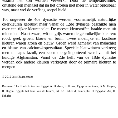
waarna het kon worden verwerkt. Door de temperatechniek
ontstond een mengsel dat na het drogen niet meer in water oplosbaar
was, maar wel de verflaag soepel hield.
Tot ongeveer de 4de dynastie werden voornamelijk natuurlijke
okerkleuren gebruikt maar vanaf de 12de dynastie beschikte men
over een rijker kleurenpalet. De meeste kleurstoffen haalde men uit
mineralen. Naast zwart, wit en grijs waren de gebruikelijke kleuren:
rood, geel, groen, blauw en bruin. Twee moeilijke en kostbare
kleuren waren groen en blauw. Groen werd gemaakt van malachiet
en blauw van calcium-kopersulfaat. Speciale blauwtinten verkreeg
men uit lapis lazuli, een steen die geïmporteerd werd vanuit het
huidige Afghanistan. Vanaf de 2de helft van de 18de dynastie
werden ook andere kleuren verkregen door de primaire kleuren te
mengen.
© 2012 Joke Baardemans
Bronnen: The Tomb in Ancient Egypt, A. Dodson, S. Ikram; Egyptische Kunst, R.M. Hagen,
R. Hagen; Egypte het land van de farao's, art. A.G. Shedid; Princoples of Egyptian Art, H.
Schäfer