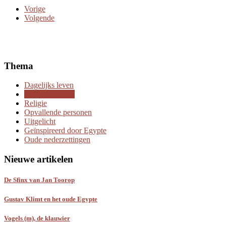
Vorige
Volgende
Thema
Dagelijks leven
Kunst en kunde
Religie
Opvallende personen
Uitgelicht
Geïnspireerd door Egypte
Oude nederzettingen
Nieuwe artikelen
De Sfinx van Jan Toorop
Gustav Klimt en het oude Egypte
Vogels (m), de klauwier