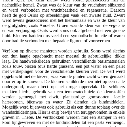
nachtelijke hemel. Zwart was de kleur van de vruchtbare slibgrond
en werd verbonden met vruchtbaarheid en regeneratie. Daarom
heeft de god Osiris op afbeeldingen vaak een zwarte huid. Zwart
werd tevens geassocieerd met het hiernamaals en was de kleur van
de grafgoden, zoals Anoebis. Groen was de kleur van de vegetatie
en van verjonging. Osiris werd soms ook afgebeeld met een groene
huid. Kleuren hadden dus veelal een symbolische functie of waren
door traditie verbonden met bepaalde figuren of voorwerpen.
Verf kon op diverse manieren worden gebruikt. Soms werd slechts
een dun laagje opgebracht maar meestal de gebruikelijke, dikke
laag. De handwerkslieden gebruikten verschillende basismaterialen
zoals touw, biezen (dus harde grassen), een pot water en een palet
met verdiepingen voor de verschillende kleuren verf. De verf werd
opgebracht met de biezen, waarvan de punten zacht waren gemaakt
door er op te kauwen. De kleuren schilderde men niet op een natte
ondergrond, maar direct op het droge oppervlak. De schilders
maakten hierbij gebruik van een temperatechniek: de kleurstoffen
werden gemengd met eiwit, plantaardige gomsoorten, locale
harssoorten, bijenwas en water. Zij dienden als bindmiddelen.
Mogelijk werd bijenwas ook gebruikt als een dunne toplaag over de
wandschilderingen. Hier is enig bewijs van teruggevonden in enkele
graven in Thebe. De verfblokken werden met een stamper in een
kom fijngewreven en met de bindmiddelen tot een pasta vermengd,