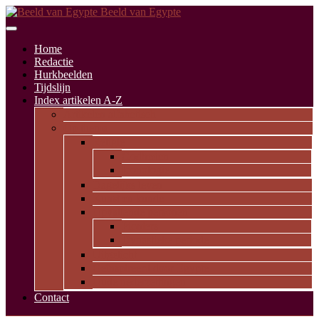
Beeld van Egypte
Home
Redactie
Hurkbeelden
Tijdslijn
Index artikelen A-Z
Artikelen alfabetisch
Op thema
Religie
Godheden
Iconologie
Dagelijks leven
Kunst en kunde
Opvallende personen
Pioniers
Dynastieke periode
Uitgelicht
Geïnspireerd door Egypte
Oude nederzettingen
Contact