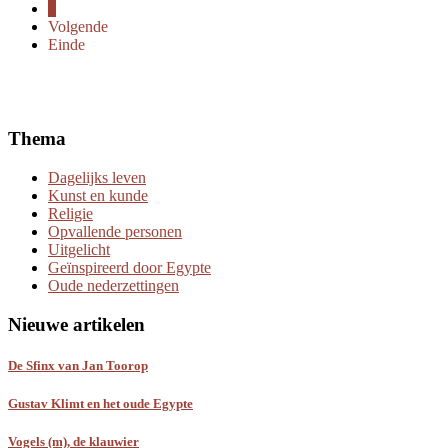
3
Volgende
Einde
Thema
Dagelijks leven
Kunst en kunde
Religie
Opvallende personen
Uitgelicht
Geïnspireerd door Egypte
Oude nederzettingen
Nieuwe artikelen
De Sfinx van Jan Toorop
Gustav Klimt en het oude Egypte
Vogels (m), de klauwier