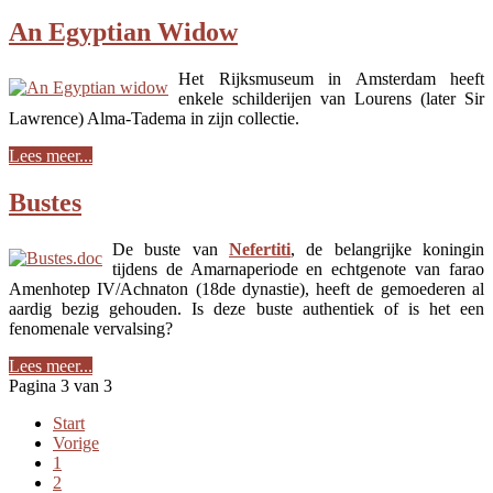
An Egyptian Widow
Het Rijksmuseum in Amsterdam heeft
enkele schilderijen van Lourens (later Sir
Lawrence) Alma-Tadema in zijn collectie.
Lees meer...
Bustes
De buste van
Nefertiti
, de belangrijke koningin
tijdens de Amarnaperiode en echtgenote van farao
Amenhotep IV/Achnaton (18de dynastie), heeft de gemoederen al
aardig bezig gehouden. Is deze buste authentiek of is het een
fenomenale vervalsing?
Lees meer...
Pagina 3 van 3
Start
Vorige
1
2