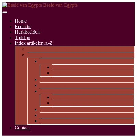
Beeld van Egypte
Home
Redactie
Hurkbeelden
Tijdslijn
Index artikelen A-Z
Artikelen alfabetisch
Op thema
Religie
Godheden
Iconologie
Dagelijks leven
Kunst en kunde
Opvallende personen
Pioniers
Dynastieke periode
Uitgelicht
Geïnspireerd door Egypte
Oude nederzettingen
Contact