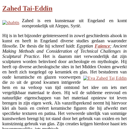
Zahed Tai-Eddin
Zahed is een kunstenaar uit Engeland en komt
oorspronkelijk uit Aleppo, Syrië.
Hij is in het bijzonder geïnteresseerd in zowel geschiedenis alsook in
kunst en heeft in Engeland diverse studies gedaan waaronder
filosofie. De thesis die hij schreef luidt:
Egyptian
Faience
; Ancient
Making Methods and Consideration of Technical Challenges in
Sculptural Practice
. Het is daarom niet verwonderlijk dat zijn
sculpturen worden beïnvloed door archeologie en mythologie. Hij
heeft op diverse archeologische sites in het Midden Oosten gewerkt
en heeft zich toegelegd op keramiek en glas. Het bestuderen
van
oude keramische en glazen voorwerpen
die zo uit de grond kwamen intrigeerde
hem en na verloop van tijd ontstond het idee om iets met
vergelijkbaar materiaal te doen. Hij wil de sublieme eenvoud en
natuurlijke eigenschappen van het materiaal opnieuw tot leven
brengen in zijn eigen werk. Als vanzelfsprekend neemt hij hiervoor
klei als basis en creëert keramische figuren die hij afwerkt met
specifieke texturen en patina. Het verweerde uiterlijk van sommige
kunstwerken brengt hij tot stand door het gebruik van oxiden en het
kunstzinnig gebruik van glas. Zijn creaties krijgen hierdoor haast iets
bovenmenselijks, iets mythisch.