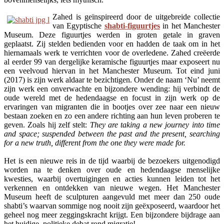
Zahed is geïnspireerd door de uitgebreide collectie
van Egyptische
shabti-figuurtjes
in het Manchester
Museum. Deze figuurtjes werden in groten getale in graven
geplaatst. Zij stelden bedienden voor en hadden de taak om in het
hiernamaals werk te verrichten voor de overledene. Zahed creëerde
al eerder 99 van dergelijke keramische figuurtjes maar exposeert nu
een veelvoud hiervan in het Manchester Museum. Tot eind juni
(2017) is zijn werk aldaar te bezichtigen. Onder de naam ‘Nu’ neemt
zijn werk een onverwachte en bijzondere wending: hij verbindt de
oude wereld met de hedendaagse en focust in zijn werk op de
ervaringen van migranten die in bootjes over zee naar een nieuw
bestaan zoeken en zo een andere richting aan hun leven proberen te
geven. Zoals hij zelf stelt:
They are taking a new journey into time
and space; suspended between the past and the present, searching
for a new truth, different from the one they were made for.
Het is een nieuwe reis in de tijd waarbij de bezoekers uitgenodigd
worden na te denken over oude en hedendaagse menselijke
kwesties, waarbij overtuigingen en acties kunnen leiden tot het
verkennen en ontdekken van nieuwe wegen. Het Manchester
Museum heeft de sculpturen aangevuld met meer dan 250 oude
shabti’s waarvan sommige nog nooit zijn geëxposeerd, waardoor het
geheel nog meer zeggingskracht krijgt. Een bijzondere bijdrage aan
het huidige, politieke debat rond migratie!