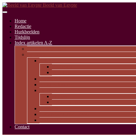
Beeld van Egypte
Home
Redactie
Hurkbeelden
Tijdslijn
Index artikelen A-Z
Artikelen alfabetisch
Op thema
Religie
Godheden
Iconologie
Dagelijks leven
Kunst en kunde
Opvallende personen
Pioniers
Dynastieke periode
Uitgelicht
Geïnspireerd door Egypte
Oude nederzettingen
Contact