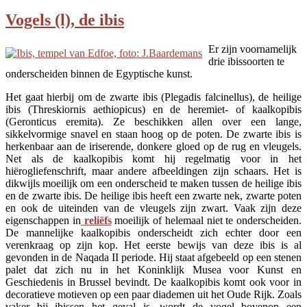
Vogels (l), de ibis
Er zijn voornamelijk
drie ibissoorten te
onderscheiden binnen de Egyptische kunst.
Het gaat hierbij om de zwarte ibis (Plegadis falcinellus), de heilige
ibis (Threskiornis aethiopicus) en de heremiet- of kaalkopibis
(Geronticus eremita). Ze beschikken allen over een lange,
sikkelvormige snavel en staan hoog op de poten. De zwarte ibis is
herkenbaar aan de iriserende, donkere gloed op de rug en vleugels.
Net als de kaalkopibis komt hij regelmatig voor in het
hiërogliefenschrift, maar andere afbeeldingen zijn schaars. Het is
dikwijls moeilijk om een onderscheid te maken tussen de heilige ibis
en de zwarte ibis. De heilige ibis heeft een zwarte nek, zwarte poten
en ook de uiteinden van de vleugels zijn zwart. Vaak zijn deze
eigenschappen in
reliëfs
moeilijk of helemaal niet te onderscheiden.
De mannelijke kaalkopibis onderscheidt zich echter door een
verenkraag op zijn kop. Het eerste bewijs van deze ibis is al
gevonden in de Naqada II periode. Hij staat afgebeeld op een stenen
palet dat zich nu in het Koninklijk Musea voor Kunst en
Geschiedenis in Brussel bevindt. De kaalkopibis komt ook voor in
decoratieve motieven op een paar diademen uit het Oude Rijk. Zoals
vaker bij ibissen het geval is, wordt de vogel bovenop een