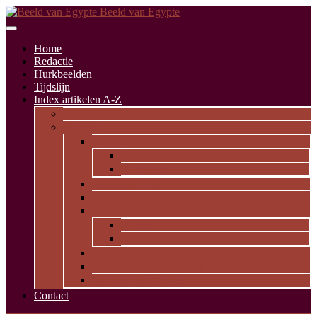
Beeld van Egypte
Home
Redactie
Hurkbeelden
Tijdslijn
Index artikelen A-Z
Artikelen alfabetisch
Op thema
Religie
Godheden
Iconologie
Dagelijks leven
Kunst en kunde
Opvallende personen
Pioniers
Dynastieke periode
Uitgelicht
Geïnspireerd door Egypte
Oude nederzettingen
Contact