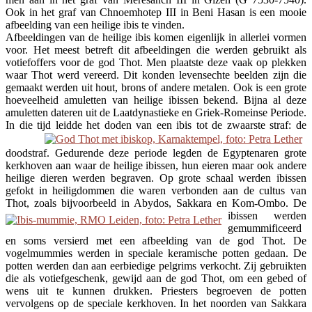
Ook in het graf van Chnoemhotep III in Beni Hasan is een mooie
afbeelding van een heilige ibis te vinden.
Afbeeldingen van de heilige ibis komen eigenlijk in allerlei vormen
voor. Het meest betreft dit afbeeldingen die werden gebruikt als
votiefoffers voor de god Thot. Men plaatste deze vaak op plekken
waar Thot werd vereerd. Dit konden levensechte beelden zijn die
gemaakt werden uit hout, brons of andere metalen. Ook is een grote
hoeveelheid amuletten van heilige ibissen bekend. Bijna al deze
amuletten dateren uit de Laatdynastieke en Griek-Romeinse Periode.
In die tijd leidde
het doden van een ibis tot de zwaarste straf: de
doodstraf. Gedurende deze periode legden de Egyptenaren grote
kerkhoven aan waar de heilige ibissen, hun eieren maar ook andere
heilige dieren werden begraven. Op grote schaal werden ibissen
gefokt in heiligdommen die waren verbonden aan de cultus van
Thot, zoals bijvoorbeeld in Abydos, Sakkara en Kom-Ombo.
De
ibissen werden
gemummificeerd
en soms versierd met een afbeelding van de god Thot. De
vogelmummies werden in speciale keramische potten gedaan. De
potten werden dan aan eerbiedige pelgrims verkocht. Zij gebruikten
die als votiefgeschenk, gewijd aan de god Thot, om een gebed of
wens uit te kunnen drukken. Priesters begroeven de potten
vervolgens op de speciale kerkhoven. In het noorden van Sakkara