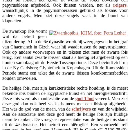
papyrusbloem afgebeeld. Ook ibissen werden, net als
reigers
,
waarschijnlijk in de papyrusmoerassen gebruikt als lokaas voor
andere vogels. Men ziet deze vogels vaak in de buurt van
klapnetten.
De zwartkop ibis vormt
wat dat betreft geen
uitzondering. Al in de 6e dynastie wordt hij weergegeven in het graf
van Chaemanch in Gizeh waar hij waadt tussen de papyrusplanten.
Ook op andere voorwerpen en in teksten ziet men de zwarte ibis
terug. Een aantal zwarte ibissen staat als hiëroglief afgebeeld op een
houten sarcofaag uit de Eerste Tussenperiode. Deze bevindt zich nu
in de Ny Carlsberg Glyptothek in Kopenhagen. Uit de Ramessiden
Periode stamt een tekst dat de zwarte ibissen komkommerbedden
zouden omwoelen.
De heilige ibis, met zijn karakteristieke rechte houding, is de meest
bekende ibis binnen de Egyptische kunst en het hiërogliefenschrift.
Deze ibis werd als manifestatie van de
god Thot
vereerd. Men ziet
deze god dan ook heel vaak als mens met een ibiskop afgebeeld.
Het was de god van de maan, van de
schrijvers
en van de wijsheid.
Aan de associatie met deze god heeft de heilige ibis zijn huidige
naam te danken. De vroegste representatie van de heilige ibis stamt
uit de 4e dynastie. Het betreft een hiëroglief. Een voorbeeld treft
men aan in het graf van Meresanch III in Gizeh (G 7530-7540).