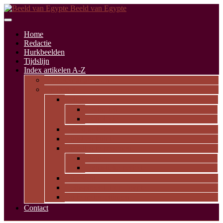
Beeld van Egypte
Home
Redactie
Hurkbeelden
Tijdslijn
Index artikelen A-Z
Artikelen alfabetisch
Op thema
Religie
Godheden
Iconologie
Dagelijks leven
Kunst en kunde
Opvallende personen
Pioniers
Dynastieke periode
Uitgelicht
Geïnspireerd door Egypte
Oude nederzettingen
Contact