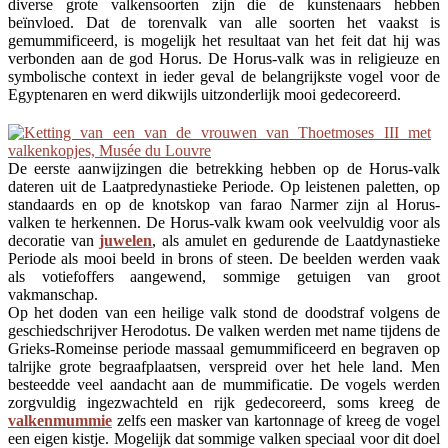
diverse grote valkensoorten zijn die de kunstenaars hebben
beïnvloed. Dat de torenvalk van alle soorten het vaakst is
gemummificeerd, is mogelijk het resultaat van het feit dat hij was
verbonden aan de god Horus. De Horus-valk was in religieuze en
symbolische context in ieder geval de belangrijkste vogel voor de
Egyptenaren en werd dikwijls uitzonderlijk mooi gedecoreerd.
De eerste aanwijzingen die betrekking hebben op de Horus-valk
dateren uit de Laatpredynastieke Periode. Op leistenen paletten, op
standaards en op de knotskop van farao Narmer zijn al Horus-
valken te herkennen. De Horus-valk kwam ook veelvuldig voor als
decoratie van
juwelen
, als amulet en gedurende de Laatdynastieke
Periode als mooi beeld in brons of steen. De beelden werden vaak
als votiefoffers aangewend, sommige getuigen van groot
vakmanschap.
Op het doden van een heilige valk stond de doodstraf volgens de
geschiedschrijver Herodotus. De valken werden met name tijdens de
Grieks-Romeinse periode massaal gemummificeerd en begraven op
talrijke grote begraafplaatsen, verspreid over het hele land. Men
besteedde veel aandacht aan de mummificatie. De vogels werden
zorgvuldig ingezwachteld en rijk gedecoreerd, soms kreeg de
valkenmummie
zelfs een masker van kartonnage of kreeg de vogel
een eigen kistje. Mogelijk dat sommige valken speciaal voor dit doel