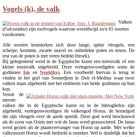
Vogels (k), de valk
Valken
(
Falconidae
) zijn roofvogels waarvan wereldwijd zo'n 65 soorten
voorkomen.
Alle soorten kenmerken zich door lange, spitse vleugels, een
scherpe, kromme, zwarte snavel en onbedekte poten en tenen. De
rest van de poten is met veren bedekt (broek).
Bij gelegenheid werd in de Egyptische kunst een torenvalk of een
kleine torenvalk uitgebeeld. Deze vertegenwoordigden soms de
godinnen
Isis
en
Nephthys
. Een voorbeeld hiervan is terug te
vinden in het graf van Sennedjem in Deir el-Medina waar twee
valken staan afgebeeld met het embleem van beide godinnen op hun
kop.
Veruit de
meeste
valken die in de Egyptische kunst en in de hiërogliefen zijn
afgebeeld, vertegenwoordigen de valkengod Horus, de hemelgod
die zijn vleugels over de aarde spreidt. Deze god werd beschouwd
als de zoon van Osiris met wie de farao werd geassocieerd. De farao
werd gezien als de plaatsvervanger van Horus op aarde. Met welke
valkensoort Horus wordt bedoeld is onzeker. Wel is duidelijk dat het