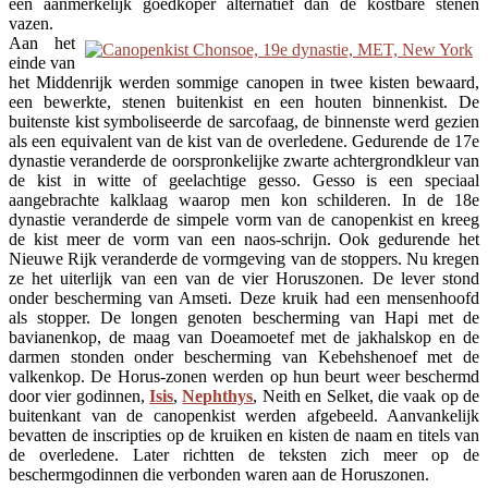
een aanmerkelijk goedkoper alternatief dan de kostbare stenen
vazen.
Aan het
einde van
het Middenrijk werden sommige canopen in twee kisten bewaard,
een bewerkte, stenen buitenkist en een houten binnenkist. De
buitenste kist symboliseerde de sarcofaag, de binnenste werd gezien
als een equivalent van de kist van de overledene. Gedurende de 17e
dynastie veranderde de oorspronkelijke zwarte achtergrondkleur van
de kist in witte of geelachtige gesso. Gesso is een speciaal
aangebrachte kalklaag waarop men kon schilderen. In de 18e
dynastie veranderde de simpele vorm van de canopenkist en kreeg
de kist meer de vorm van een naos-schrijn. Ook gedurende het
Nieuwe Rijk veranderde de vormgeving van de stoppers. Nu kregen
ze het uiterlijk van een van de vier Horuszonen. De lever stond
onder bescherming van Amseti. Deze kruik had een mensenhoofd
als stopper. De longen genoten bescherming van Hapi met de
bavianenkop, de maag van Doeamoetef met de jakhalskop en de
darmen stonden onder bescherming van Kebehshenoef met de
valkenkop. De Horus-zonen werden op hun beurt weer beschermd
door vier godinnen,
Isis
,
Nephthys
, Neith en Selket, die vaak op de
buitenkant van de canopenkist werden afgebeeld. Aanvankelijk
bevatten de inscripties op de kruiken en kisten de naam en titels van
de overledene. Later richtten de teksten zich meer op de
beschermgodinnen die verbonden waren aan de Horuszonen.