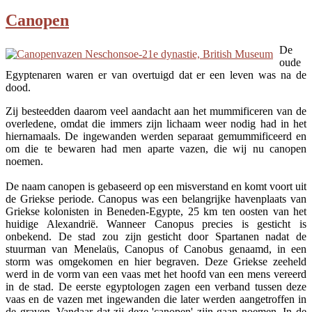
Canopen
De
oude
Egyptenaren waren er van overtuigd dat er een leven was na de
dood.
Zij besteedden daarom veel aandacht aan het mummificeren van de
overledene, omdat die immers zijn lichaam weer nodig had in het
hiernamaals. De ingewanden werden separaat gemummificeerd en
om die te bewaren had men aparte vazen, die wij nu canopen
noemen.
De naam canopen is gebaseerd op een misverstand en komt voort uit
de Griekse periode. Canopus was een belangrijke havenplaats van
Griekse kolonisten in Beneden-Egypte, 25 km ten oosten van het
huidige Alexandrië. Wanneer Canopus precies is gesticht is
onbekend. De stad zou zijn gesticht door Spartanen nadat de
stuurman van Menelaüs, Canopus of Canobus genaamd, in een
storm was omgekomen en hier begraven. Deze Griekse zeeheld
werd in de vorm van een vaas met het hoofd van een mens vereerd
in de stad. De eerste egyptologen zagen een verband tussen deze
vaas en de vazen met ingewanden die later werden aangetroffen in
de graven. Vandaar dat zij deze 'canopen' zijn gaan noemen. In de