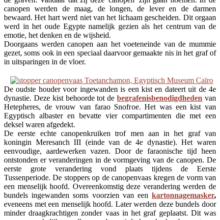
canopen werden de maag, de longen, de lever en de darmen
bewaard. Het hart werd niet van het lichaam gescheiden. Dit orgaan
werd in het oude Egypte namelijk gezien als het centrum van de
emotie, het denken en de wijsheid.
Doorgaans werden canopen aan het voeteneinde van de mummie
gezet, soms ook in een speciaal daarvoor gemaakte nis in het graf of
in uitsparingen in de vloer.
De oudste houder voor ingewanden is een kist en dateert uit de 4e
dynastie. Deze kist behoorde tot de
begrafenisbenodigdheden
van
Hetepheres, de vrouw van farao Snofroe. Het was een kist van
Egyptisch albaster en bevatte vier compartimenten die met een
deksel waren afgedekt.
De eerste echte canopenkruiken trof men aan in het graf van
koningin Meresanch III (einde van de 4e dynastie). Het waren
eenvoudige, aardewerken vazen. Door de faraonische tijd heen
ontstonden er veranderingen in de vormgeving van de canopen. De
eerste grote verandering vond plaats tijdens de Eerste
Tussenperiode. De stoppers op de canopenvaas kregen de vorm van
een menselijk hoofd. Overeenkomstig deze verandering werden de
bundels ingewanden soms voorzien van een
kartonnagemasker
,
eveneens met een menselijk hoofd. Later werden deze bundels door
minder draagkrachtigen zonder vaas in het graf geplaatst. Dit was