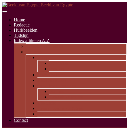
Beeld van Egypte
Home
Redactie
Hurkbeelden
Tijdslijn
Index artikelen A-Z
Artikelen alfabetisch
Op thema
Religie
Godheden
Iconologie
Dagelijks leven
Kunst en kunde
Opvallende personen
Pioniers
Dynastieke periode
Uitgelicht
Geïnspireerd door Egypte
Oude nederzettingen
Contact