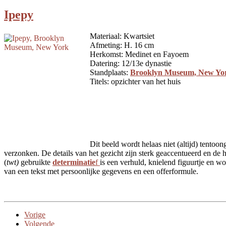
Ipepy
Materiaal: Kwartsiet
Afmeting: H. 16 cm
Herkomst: Medinet en Fayoem
Datering: 12/13e dynastie
Standplaats:
Brooklyn Museum, New Y
Titels: opzichter van het huis
Dit beeld wordt helaas niet (altijd) tentoo
verzonken. De details van het gezicht zijn sterk geaccentueerd en de 
(
twt)
gebruikte
determinatie
f
is een verhuld, knielend figuurtje en w
van een tekst met persoonlijke gegevens en een offerformule.
Vorige
Volgende