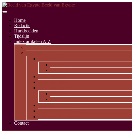
Beeld van Egypte
Home
Redactie
Hurkbeelden
Tijdslijn
Index artikelen A-Z
Artikelen alfabetisch
Op thema
Religie
Godheden
Iconologie
Dagelijks leven
Kunst en kunde
Opvallende personen
Pioniers
Dynastieke periode
Uitgelicht
Geïnspireerd door Egypte
Oude nederzettingen
Contact