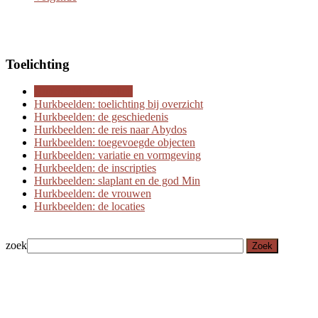
Toelichting
Hurkbeelden: scrollen
Hurkbeelden: toelichting bij overzicht
Hurkbeelden: de geschiedenis
Hurkbeelden: de reis naar Abydos
Hurkbeelden: toegevoegde objecten
Hurkbeelden: variatie en vormgeving
Hurkbeelden: de inscripties
Hurkbeelden: slaplant en de god Min
Hurkbeelden: de vrouwen
Hurkbeelden: de locaties
zoek
Zoek