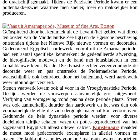
de draaischijf gemaakt. Tijdens de Perzische Periode kwam er een
pottenbakkerswiel waarmee men sneller, meer en makkelijker kon
produceren.
Geïnspireerd door het keramiek uit de Levant (het gebied wat direct
ten oosten van de Middellandse Zee ligt) en de Egeïsche beschaving
ontstonden tijdens het Nieuwe Rijk nieuwe vormen en decoraties.
Gedecoreerd Egyptisch aardewerk, vooral uit de Amarna periode,
had een aantal specifieke kenmerken: de gedetailleerde afwerking,
de hiëroglifische motieven en de band met lotusbladeren in een
kobaltblauwe kleur. Na de 18e dynastie echter vereenvoudigde de
decoratie weer en pas omstreeks de Ptolemaeïsche Periode,
waarschijnlijk ook beïnvloed door het buitenland, werd aardewerk
weer uitbundiger versierd.
Stenen vaatwerk kwam ook al voor in de Vroegdynastieke Periode.
Destijds werden de voorwerpen aanvankelijk grof uitgevoerd.
Verfijning van vormgeving vond pas na deze periode plaats. Steen
was ook aanmerkelijk duurder dan aardewerk en het was dan ook
voornamelijk de elite die zich dergelijk materiaal kon veroorloven.
Gedurende de hele dynastieke periode werden voor diverse
doeleinden talrijke schalen, vazen en potjes geproduceerd van het
zogenaamd Egyptisch albast oftewel calciet.
Kunstenaars
maakten
de meest mooi gedecoreerde exemplaren in allerlei vormen en
maten. De kohl-potjes, potjes voor oog make-up, waren favoriet
en