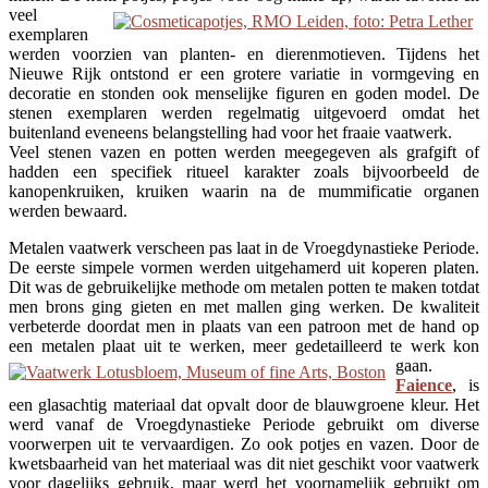
veel
exemplaren
werden voorzien van planten- en dierenmotieven. Tijdens het
Nieuwe Rijk ontstond er een grotere variatie in vormgeving en
decoratie en stonden ook menselijke figuren en goden model. De
stenen exemplaren werden regelmatig uitgevoerd omdat het
buitenland eveneens belangstelling had voor het fraaie vaatwerk.
Veel stenen vazen en potten werden meegegeven als grafgift of
hadden een specifiek ritueel karakter zoals bijvoorbeeld de
kanopenkruiken, kruiken waarin na de mummificatie organen
werden bewaard.
Metalen vaatwerk verscheen pas laat in de Vroegdynastieke Periode.
De eerste simpele vormen werden uitgehamerd uit koperen platen.
Dit was de gebruikelijke methode om metalen potten te maken totdat
men brons ging gieten en met mallen ging werken. De kwaliteit
verbeterde doordat men in plaats van een patroon met de hand op
een metalen plaat uit te werken, meer gedetailleerd te werk kon
gaan.
Faience
, is
een glasachtig materiaal dat opvalt door de blauwgroene kleur. Het
werd vanaf de Vroegdynastieke Periode gebruikt om diverse
voorwerpen uit te vervaardigen. Zo ook potjes en vazen. Door de
kwetsbaarheid van het materiaal was dit niet geschikt voor vaatwerk
voor dagelijks gebruik, maar werd het voornamelijk gebruikt om