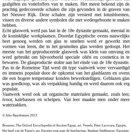
grafgiften en votiefoffers van te maken. Het meest bekend zijn de
prachtig gedecoreerde schalen die zijn gevonden in de graven van
het Nieuwe Rijk. Deze schalen zijn versierd met lotusbloemen,
vissen en diverse andere symbolen die met wedergeboorte te maken
hebben.
Echt glaswerk werd pas laat in de 18e dynastie gemaakt, meestal in
de koninklijke werkplaatsen. Doordat Egyptische ovens nauwelijks
heet genoeg werden om glas te smelten werd er gewerkt met
vormen van leem, die in het gesmolten glas werden gedoopt. Het
meeste van het geproduceerde glaswerk was klein van omvang en
werd gebruikt om bijvoorbeeld speciale oliën en cosmetica in te
bewaren. De glasproductie stokte aan het einde van de 18e dynastie.
Pas in de Romeinse Tijd werd dit type vaatwerk weer vervaardigd
en immens populair door de opkomst van het glasblazen en ovens
die een hogere temperatuur konden bewerkstelligen. Geblazen glas
was goedkoop, was als verpakking handig en werd daarom ook erg
populair.
Vaatwerk werd ook uit organische materialen gemaakt, zoals leer,
ivoor, kalebassen en schelpen. Van leer maakte men onder meer
waterzakken.
© Joke Baardemans 2013
Bronnen: The Oxford Encyclopedia of Ancient Egypt, art. Vessels, Peter Lacovara; Egypte,
Het land van de Farao's, art. Egyptes weg naar de beschaving, Stephan Seidlmayer; Egyptian