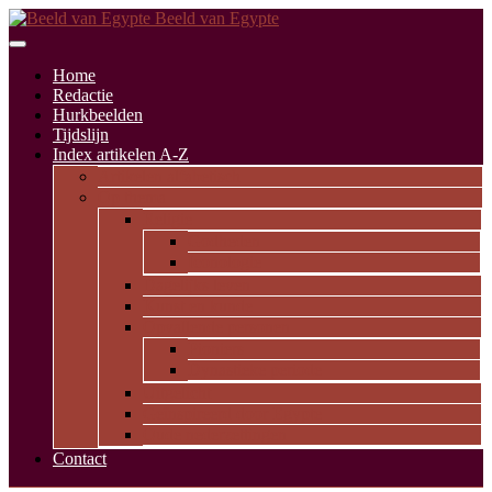
Beeld van Egypte
Home
Redactie
Hurkbeelden
Tijdslijn
Index artikelen A-Z
Artikelen alfabetisch
Op thema
Religie
Godheden
Iconologie
Dagelijks leven
Kunst en kunde
Opvallende personen
Pioniers
Dynastieke periode
Uitgelicht
Geïnspireerd door Egypte
Oude nederzettingen
Contact