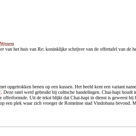
, Wenen
jver van het huis van Re; koninklijke schrijver van de offertafel van de 
 met opgetrokken benen op een kussen. Het beeld kent een variant nameli
r
. Deze ratel werd gebruikt bij cultische handelingen. Chai-hapi houdt in
e offerformule. Uit de tekst blijkt dat Chai-hapi in dienst is geweest bij
op een plek waar zich vroeger de Romeinse stad Vindobana bevond. Mog