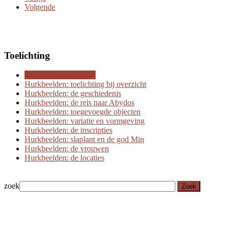
Volgende
Toelichting
Hurkbeelden: scrollen
Hurkbeelden: toelichting bij overzicht
Hurkbeelden: de geschiedenis
Hurkbeelden: de reis naar Abydos
Hurkbeelden: toegevoegde objecten
Hurkbeelden: variatie en vormgeving
Hurkbeelden: de inscripties
Hurkbeelden: slaplant en de god Min
Hurkbeelden: de vrouwen
Hurkbeelden: de locaties
zoek
Zoek