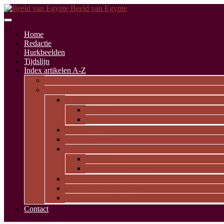
Beeld van Egypte
Home
Redactie
Hurkbeelden
Tijdslijn
Index artikelen A-Z
Artikelen alfabetisch
Op thema
Religie
Godheden
Iconologie
Dagelijks leven
Kunst en kunde
Opvallende personen
Pioniers
Dynastieke periode
Uitgelicht
Geïnspireerd door Egypte
Oude nederzettingen
Contact