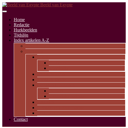
Beeld van Egypte
Home
Redactie
Hurkbeelden
Tijdslijn
Index artikelen A-Z
Artikelen alfabetisch
Op thema
Religie
Godheden
Iconologie
Dagelijks leven
Kunst en kunde
Opvallende personen
Pioniers
Dynastieke periode
Uitgelicht
Geïnspireerd door Egypte
Oude nederzettingen
Contact