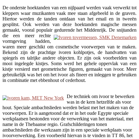
De onderste hoektanden van een nijlpaard werden vaak verwerkt tot
kleppers waar muzikanten vaak mee staan afgebeeld in de graven.
Hiertoe werden de tanden ontdaan van het email en in tweeën
gesplitst. Ook werden van deze hoektanden magische messen
gemaakt, vooral populair gedurende het Middenrijk.
De snijtanden
die een meer rechte
vormgeving hadden,
waren meer geschikt om cosmetische voorwerpen van te maken.
Bekend zijn de prachtige ivoren kohlpotjes, de handvatten van
spiegels en talrijke andere objecten. Er zijn ook voorbeelden van
mooi ingelegde kistjes. Soms werd het gehele oppervlak van een
kistje versierd met geometrische figuren, gemaakt van ivoor. Meer
gebruikelijk was het om het ivoor als fineer en inleggen te gebruiken
in combinatie met ebbenhout of cederhout.
De techniek om ivoor te bewerken
was in de kern hetzelfde als voor
hout. Speciale ambachtslieden werden belast met het maken van de
voorwerpen. Er is aangetoond dat er in het oude Egypte speciale
werkplaatsen bestonden voor de verwerking van het materiaal, met
name in de Thebaanse regio. Grafschilderingen tonen
ambachtslieden die werkzaam zijn in een speciale werkplaats voor
ivoorverwerking. Een voorbeeld hiervan is te vinden in TT 86, het