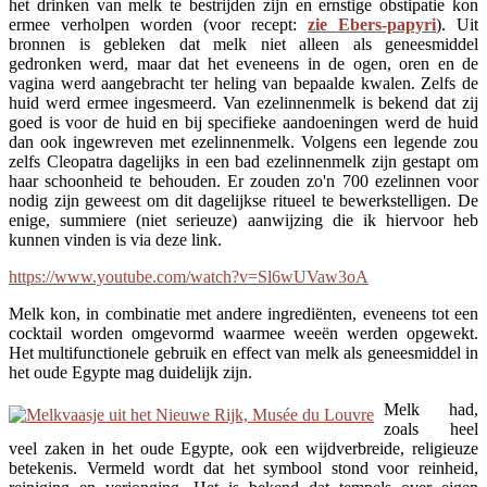
het drinken van melk te bestrijden zijn en ernstige obstipatie kon
ermee verholpen worden (voor recept:
zie Ebers-papyri
). Uit
bronnen is gebleken dat melk niet alleen als geneesmiddel
gedronken werd, maar dat het eveneens in de ogen, oren en de
vagina werd aangebracht ter heling van bepaalde kwalen. Zelfs de
huid werd ermee ingesmeerd. Van ezelinnenmelk is bekend dat zij
goed is voor de huid en bij specifieke aandoeningen werd de huid
dan ook ingewreven met ezelinnenmelk. Volgens een legende zou
zelfs Cleopatra dagelijks in een bad ezelinnenmelk zijn gestapt om
haar schoonheid te behouden. Er zouden zo'n 700 ezelinnen voor
nodig zijn geweest om dit dagelijkse ritueel te bewerkstelligen. De
enige, summiere (niet serieuze) aanwijzing die ik hiervoor heb
kunnen vinden is via deze link.
https://www.youtube.com/watch?v=Sl6wUVaw3oA
Melk kon, in combinatie met andere ingrediënten, eveneens tot een
cocktail worden omgevormd waarmee weeën werden opgewekt.
Het multifunctionele gebruik en effect van melk als geneesmiddel in
het oude Egypte mag duidelijk zijn.
Melk had,
zoals heel
veel zaken in het oude Egypte, ook een wijdverbreide, religieuze
betekenis. Vermeld wordt dat het symbool stond voor reinheid,