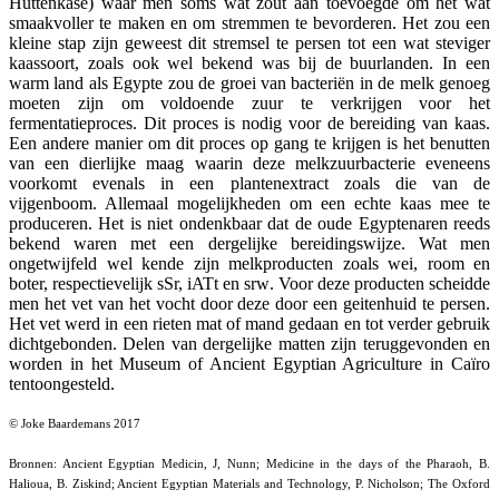
Hüttenkäse) waar men soms wat zout aan toevoegde om het wat
smaakvoller te maken en om stremmen te bevorderen. Het zou een
kleine stap zijn geweest dit stremsel te persen tot een wat steviger
kaassoort, zoals ook wel bekend was bij de buurlanden. In een
warm land als Egypte zou de groei van bacteriën in de melk genoeg
moeten zijn om voldoende zuur te verkrijgen voor het
fermentatieproces. Dit proces is nodig voor de bereiding van kaas.
Een andere manier om dit proces op gang te krijgen is het benutten
van een dierlijke maag waarin deze melkzuurbacterie eveneens
voorkomt evenals in een plantenextract zoals die van de
vijgenboom. Allemaal mogelijkheden om een echte kaas mee te
produceren. Het is niet ondenkbaar dat de oude Egyptenaren reeds
bekend waren met een dergelijke bereidingswijze. Wat men
ongetwijfeld wel kende zijn melkproducten zoals wei, room en
boter, respectievelijk
sSr, iATt
en
srw
. Voor deze producten scheidde
men het vet van het vocht door deze door een geitenhuid te persen.
Het vet werd in een rieten mat of mand gedaan en tot verder gebruik
dichtgebonden. Delen van dergelijke matten zijn teruggevonden en
worden in het Museum of Ancient Egyptian Agriculture in Caïro
tentoongesteld.
© Joke Baardemans 2017
Bronnen: Ancient Egyptian Medicin, J, Nunn; Medicine in the days of the Pharaoh, B.
Halioua, B. Ziskind; Ancient Egyptian Materials and Technology, P. Nicholson; The Oxford