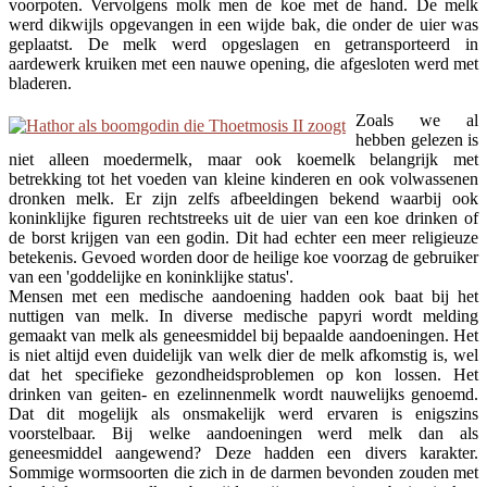
voorpoten. Vervolgens molk men de koe met de hand. De melk
werd dikwijls opgevangen in een wijde bak, die onder de uier was
geplaatst. De melk werd opgeslagen en getransporteerd in
aardewerk kruiken met een nauwe opening, die afgesloten werd met
bladeren.
Zoals we al
hebben gelezen is
niet alleen moedermelk, maar ook koemelk belangrijk met
betrekking tot het voeden van kleine kinderen en ook volwassenen
dronken melk. Er zijn zelfs afbeeldingen bekend waarbij ook
koninklijke figuren rechtstreeks uit de uier van een koe drinken of
de borst krijgen van een godin. Dit had echter een meer religieuze
betekenis. Gevoed worden door de heilige koe voorzag de gebruiker
van een 'goddelijke en koninklijke status'.
Mensen met een medische aandoening hadden ook baat bij het
nuttigen van melk. In diverse medische papyri wordt melding
gemaakt van melk als geneesmiddel bij bepaalde aandoeningen. Het
is niet altijd even duidelijk van welk dier de melk afkomstig is, wel
dat het specifieke gezondheidsproblemen op kon lossen. Het
drinken van geiten- en ezelinnenmelk wordt nauwelijks genoemd.
Dat dit mogelijk als onsmakelijk werd ervaren is enigszins
voorstelbaar. Bij welke aandoeningen werd melk dan als
geneesmiddel aangewend? Deze hadden een divers karakter.
Sommige wormsoorten die zich in de darmen bevonden zouden met