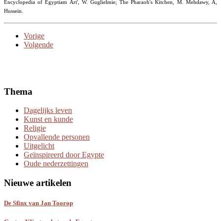
Encyclopedia of Egyptiam Art', W. Guglielmie; The Pharaoh's Kitchen, M. Mehdawy, A,
Hussein.
Vorige
Volgende
Thema
Dagelijks leven
Kunst en kunde
Religie
Opvallende personen
Uitgelicht
Geïnspireerd door Egypte
Oude nederzettingen
Nieuwe artikelen
De Sfinx van Jan Toorop