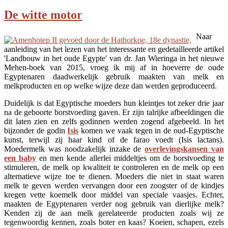
De witte motor
Naar
aanleiding van het lezen van het interessante en gedetailleerde artikel
'Landbouw in het oude Egypte' van dr. Jan Wieringa in het nieuwe
Mehen-boek van 2015, vroeg ik mij af in hoeverre de oude
Egyptenaren daadwerkelijk gebruik maakten van melk en
melkproducten en op welke wijze deze dan werden geproduceerd.
Duidelijk is dat Egyptische moeders hun kleintjes tot zeker drie jaar
na de geboorte borstvoeding gaven. Er zijn talrijke afbeeldingen die
dit laten zien en zelfs godinnen werden zogend afgebeeld. In het
bijzonder de godin
Isis
komen we vaak tegen in de oud-Egyptische
kunst, terwijl zij haar kind of de farao voedt (Isis lactans).
Moedermelk was noodzakelijk inzake de
overlevingskansen van
een baby
en men kende allerlei middeltjes om de borstvoeding te
stimuleren, de melk op kwaliteit te controleren en de melk op een
alternatieve wijze toe te dienen. Moeders die niet in staat waren
melk te geven werden vervangen door een zoogster of de kindjes
kregen vette koemelk door middel van speciale vaasjes. Echter,
maakten de Egyptenaren verder nog gebruik van dierlijke melk?
Kenden zij de aan melk gerelateerde producten zoals wij ze
tegenwoordig kennen, zoals boter en kaas? Koeien, schapen, ezels