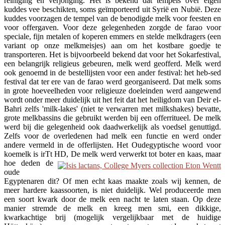
reiniging en verjonging. Het is bekend dat tempels over eigen
kuddes vee beschikten, soms geïmporteerd uit Syrië en Nubië. Deze
kuddes voorzagen de tempel van de benodigde melk voor feesten en
voor offergaven. Voor deze gelegenheden zorgde de farao voor
speciale, fijn metalen of koperen emmers en stelde melkdragers (een
variant op onze melkmeisjes) aan om het kostbare goedje te
transporteren. Het is bijvoorbeeld bekend dat voor het Sokarfestival,
een belangrijk religieus gebeuren, melk werd geofferd. Melk werd
ook genoemd in de bestellijsten voor een ander festival: het heb-sed
festival dat ter ere van de farao werd georganiseerd. Dat melk soms
in grote hoeveelheden voor religieuze doeleinden werd aangewend
wordt onder meer duidelijk uit het feit dat het heiligdom van Deir el-
Bahri zelfs 'milk-lakes' (niet te verwarren met milkshakes) bevatte,
grote melkbassins die gebruikt werden bij een offerritueel. De melk
werd bij die gelegenheid ook daadwerkelijk als voedsel genuttigd.
Zelfs voor de overledenen had melk een functie en werd onder
andere vermeld in de offerlijsten. Het Oudegyptische woord voor
koemelk is
irTt HD
, De melk werd verwerkt tot boter en
kaas, maar
hoe deden de
oude
Egyptenaren dit? Of men echt kaas maakte zoals wij kennen, de
meer hardere kaassoorten, is niet duidelijk. Wel produceerde men
een soort kwark door de melk een nacht te laten staan. Op deze
manier stremde de melk en kreeg men
smi,
een dikkige,
kwarkachtige brij (mogelijk vergelijkbaar met de huidige