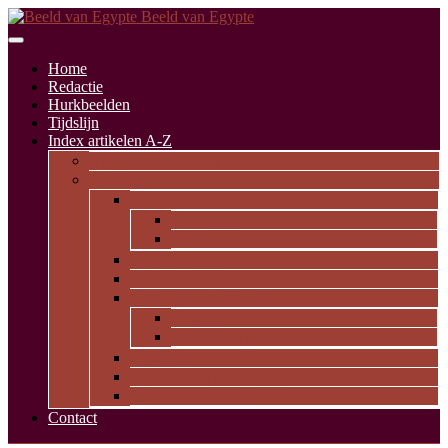
Beeld van Egypte
Home
Redactie
Hurkbeelden
Tijdslijn
Index artikelen A-Z
Artikelen alfabetisch
Op thema
Religie
Godheden
Iconologie
Dagelijks leven
Kunst en kunde
Opvallende personen
Pioniers
Dynastieke periode
Uitgelicht
Geïnspireerd door Egypte
Oude nederzettingen
Contact