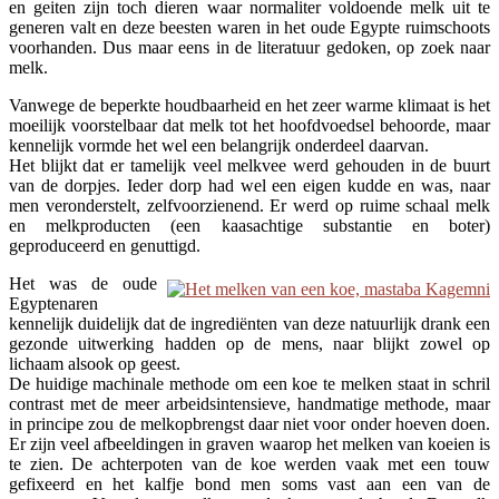
en geiten zijn toch dieren waar normaliter voldoende melk uit te
generen valt en deze beesten waren in het oude Egypte ruimschoots
voorhanden. Dus maar eens in de literatuur gedoken, op zoek naar
melk.
Vanwege de beperkte houdbaarheid en het zeer warme klimaat is het
moeilijk voorstelbaar dat melk tot het hoofdvoedsel behoorde, maar
kennelijk vormde het wel een belangrijk onderdeel daarvan.
Het blijkt dat er tamelijk veel melkvee werd gehouden in de buurt
van de dorpjes. Ieder dorp had wel een eigen kudde en was, naar
men veronderstelt, zelfvoorzienend. Er werd op ruime schaal melk
en melkproducten (een kaasachtige substantie en boter)
geproduceerd en genuttigd.
Het was de oude
Egyptenaren
kennelijk duidelijk dat de ingrediënten van deze natuurlijk drank een
gezonde uitwerking hadden op de mens, naar blijkt zowel op
lichaam alsook op geest.
De huidige machinale methode om een koe te melken staat in schril
contrast met de meer arbeidsintensieve, handmatige methode, maar
in principe zou de melkopbrengst daar niet voor onder hoeven doen.
Er zijn veel afbeeldingen in graven waarop het melken van koeien is
te zien. De achterpoten van de koe werden vaak met een touw
gefixeerd en het kalfje bond men soms vast aan een van de