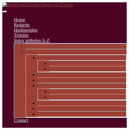
Beeld van Egypte
Home
Redactie
Hurkbeelden
Tijdslijn
Index artikelen A-Z
Artikelen alfabetisch
Op thema
Religie
Godheden
Iconologie
Dagelijks leven
Kunst en kunde
Opvallende personen
Pioniers
Dynastieke periode
Uitgelicht
Geïnspireerd door Egypte
Oude nederzettingen
Contact