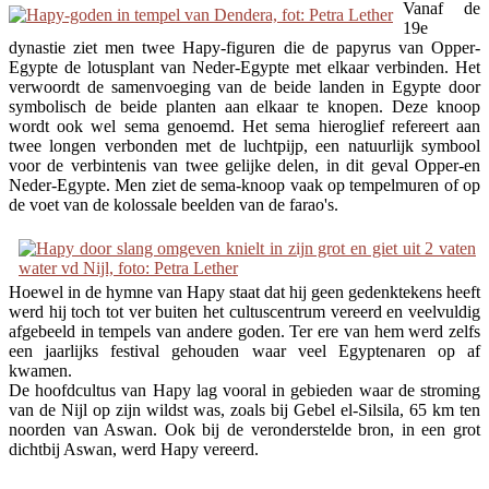
Vanaf de
19e
dynastie ziet men twee Hapy-figuren die de papyrus van Opper-
Egypte de lotusplant van Neder-Egypte met elkaar verbinden. Het
verwoordt de samenvoeging van de beide landen in Egypte door
symbolisch de beide planten aan elkaar te knopen. Deze knoop
wordt ook wel sema genoemd. Het sema hieroglief refereert aan
twee longen verbonden met de luchtpijp, een natuurlijk symbool
voor de verbintenis van twee gelijke delen, in dit geval Opper-en
Neder-Egypte. Men ziet de sema-knoop vaak op tempelmuren of op
de voet van de kolossale beelden van de farao's.
Hoewel in de hymne van Hapy staat dat hij geen gedenktekens heeft
werd hij toch tot ver buiten het cultuscentrum vereerd en veelvuldig
afgebeeld in tempels van andere goden. Ter ere van hem werd zelfs
een jaarlijks festival gehouden waar veel Egyptenaren op af
kwamen.
De hoofdcultus van Hapy lag vooral in gebieden waar de stroming
van de Nijl op zijn wildst was, zoals bij Gebel el-Silsila, 65 km ten
noorden van Aswan. Ook bij de veronderstelde bron, in een grot
dichtbij Aswan, werd Hapy vereerd.