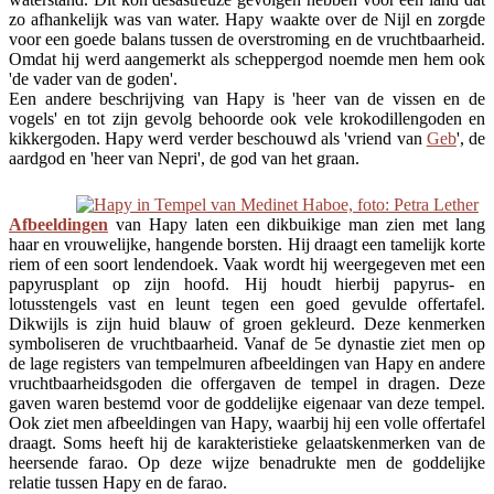
zo afhankelijk was van water. Hapy waakte over de Nijl en zorgde
voor een goede balans tussen de overstroming en de vruchtbaarheid.
Omdat hij werd aangemerkt als scheppergod noemde men hem ook
'de vader van de goden'.
Een andere beschrijving van Hapy is 'heer van de vissen en de
vogels' en tot zijn gevolg behoorde ook vele krokodillengoden en
kikkergoden. Hapy werd verder beschouwd als 'vriend van
Geb
', de
aardgod en 'heer van Nepri', de god van het graan.
Afbeeldingen
van Hapy laten een dikbuikige man zien met lang
haar en vrouwelijke, hangende borsten. Hij draagt een tamelijk korte
riem of een soort lendendoek. Vaak wordt hij weergegeven met een
papyrusplant op zijn hoofd. Hij houdt hierbij papyrus- en
lotusstengels vast en leunt tegen een goed gevulde offertafel.
Dikwijls is zijn huid blauw of groen gekleurd. Deze kenmerken
symboliseren de vruchtbaarheid. Vanaf de 5e dynastie ziet men op
de lage registers van tempelmuren afbeeldingen van Hapy en andere
vruchtbaarheidsgoden die offergaven de tempel in dragen. Deze
gaven waren bestemd voor de goddelijke eigenaar van deze tempel.
Ook ziet men afbeeldingen van Hapy, waarbij hij een volle offertafel
draagt. Soms heeft hij de karakteristieke gelaatskenmerken van de
heersende farao. Op deze wijze benadrukte men de goddelijke
relatie tussen Hapy en de farao.