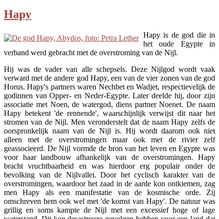
Hapy
Hapy is de god die in
het oude Egypte in
verband werd gebracht met de overstroming van de Nijl.
Hij was de vader van alle schepsels. Deze Nijlgod wordt vaak
verward met de andere god Hapy, een van de vier zonen van de god
Horus. Hapy's partners waren Nechbet en Wadjet, respectievelijk de
godinnen van Opper- en Neder-Egypte. Later deelde hij, door zijn
associatie met Noen, de watergod, diens partner Noenet. De naam
Hapy betekent 'de rennende', waarschijnlijk verwijst dit naar het
stromen van de Nijl. Men veronderstelt dat de naam Hapy zelfs de
oorspronkelijk naam van de Nijl is. Hij wordt daarom ook niet
alleen met de overstromingen maar ook met de rivier zelf
geassocieerd. De Nijl vormde de bron van het leven en Egypte was
voor haar landbouw afhankelijk van de overstromingen. Hapy
bracht vruchtbaarheid en was hierdoor erg populair onder de
bevolking van de Nijlvallei. Door het cyclisch karakter van de
overstromingen, waardoor het zaad in de aarde kon ontkiemen, zag
men Hapy als een manifestatie van de kosmische orde. Zij
omschreven hem ook wel met 'de komst van Hapy'. De natuur was
grillig en soms kampte de Nijl met een excessief hoge of lage
waterstand. Dit kon desastreuze gevolgen hebben voor een land dat